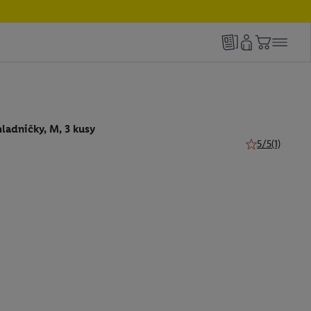
ladničky, M, 3 kusy
5/5
(1)
5 z 5 hviezdičie