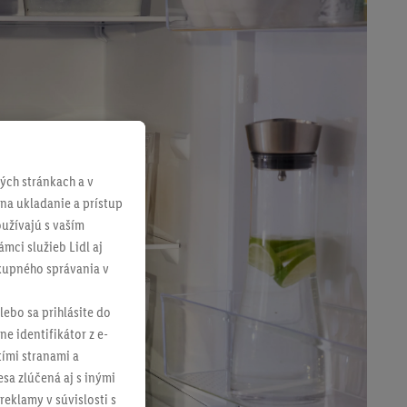
ch stránkach a v
 na ukladanie a prístup
užívajú s vaším
mci služieb Lidl aj
ákupného správania v
lebo sa prihlásite do
ne identifikátor z e-
tími stranami a
sa zlúčená aj s inými
reklamy v súvislosti s