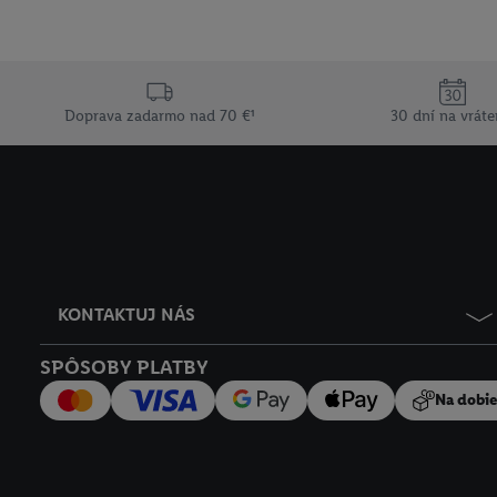
Doprava zadarmo nad 70 €¹
30 dní na vráte
KONTAKTUJ NÁS
SPÔSOBY PLATBY
Na dobi