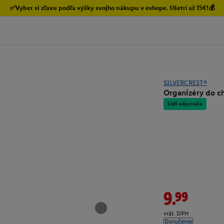
✅Vyber si zľavu podľa výšky svojho nákupu v eshope. Ušetri až 15€!💰
SILVERCREST®
Organizéry do ch
Lidl odporúča
9.99
vrát. DPH
Doručenie