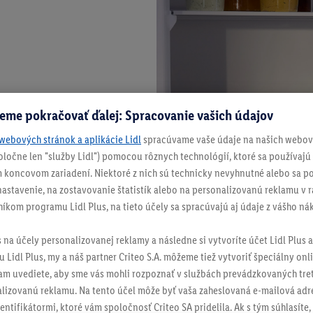
eme pokračovať ďalej: Spracovanie vašich údajov
webových stránok a aplikácie Lidl
spracúvame vaše údaje na našich webový
spoločne len "služby Lidl") pomocou rôznych technológií, ktoré sa používajú
 koncovom zariadení. Niektoré z nich sú technicky nevyhnutné alebo sa po
stavenie, na zostavovanie štatistík alebo na personalizovanú reklamu v rá
níkom programu Lidl Plus, na tieto účely sa spracúvajú aj údaje z vášho n
s na účely personalizovanej reklamy a následne si vytvoríte účet Lidl Plus a
 Lidl Plus, my a náš partner Criteo S.A. môžeme tiež vytvoriť špeciálny onli
tam uvediete, aby sme vás mohli rozpoznať v službách prevádzkovaných tre
izovanú reklamu. Na tento účel môže byť vaša zaheslovaná e-mailová adre
entifikátormi, ktoré vám spoločnosť Criteo SA pridelila. Ak s tým súhlasíte, 