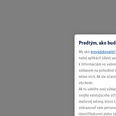
Predtým, ako bud
My ako
prevádzkovateľ 
našej aplikácii (ďalej 
k informáciám vo vašom
súhlasom na pohodlné na
mimo nich. Ak ste účast
obchode.
Ak tu udelíte svoj súhla
svojho existujúceho účtu
mailovej adresy, ktorú 
zobrazovať vám personal
identifikátormi alebo id