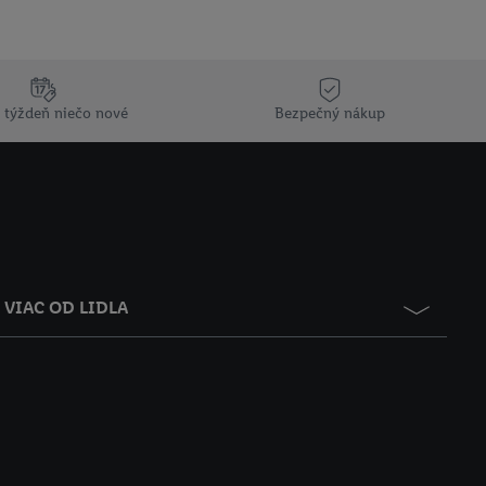
 týždeň niečo nové
Bezpečný nákup
VIAC OD LIDLA