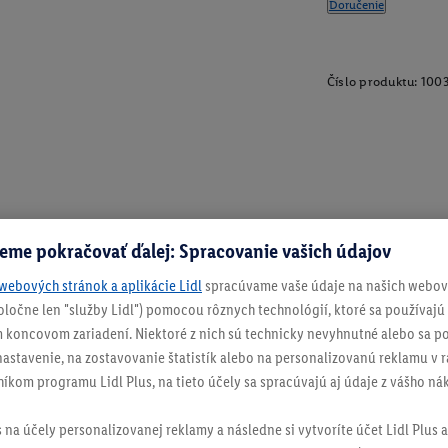
Doručenie
Číslo produktu:
100
eme pokračovať ďalej: Spracovanie vašich údajov
webových stránok a aplikácie Lidl
spracúvame vaše údaje na našich webový
spoločne len "služby Lidl") pomocou rôznych technológií, ktoré sa používajú
 koncovom zariadení. Niektoré z nich sú technicky nevyhnutné alebo sa po
stavenie, na zostavovanie štatistík alebo na personalizovanú reklamu v rá
níkom programu Lidl Plus, na tieto účely sa spracúvajú aj údaje z vášho n
s na účely personalizovanej reklamy a následne si vytvoríte účet Lidl Plus a