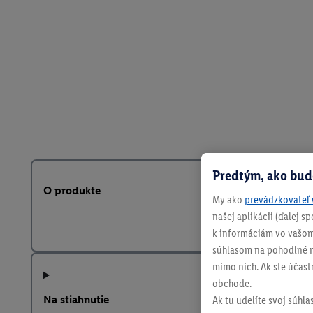
Predtým, ako bud
O produkte
My ako
prevádzkovateľ 
našej aplikácii (ďalej 
k informáciám vo vašom
súhlasom na pohodlné na
mimo nich. Ak ste účast
obchode.
Na stiahnutie
Ak tu udelíte svoj súhla