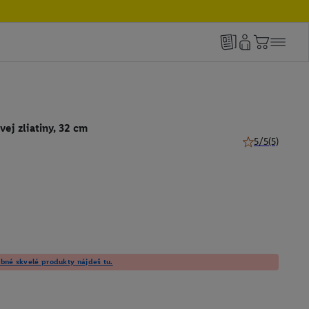
vej zliatiny, 32 cm
5/5
(5)
5 z 5 hviezdičie
né skvelé produkty nájdeš tu.