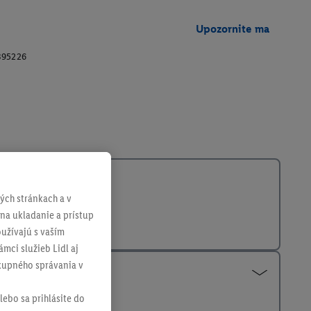
Upozornite ma
395226
ch stránkach a v
 na ukladanie a prístup
užívajú s vaším
mci služieb Lidl aj
ákupného správania v
lebo sa prihlásite do