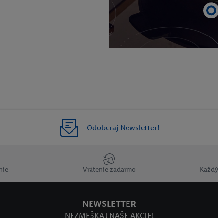
Odoberaj Newsletter!
nie
Vrátenie zadarmo
Každý
NEWSLETTER
NEZMEŠKAJ NAŠE AKCIE!