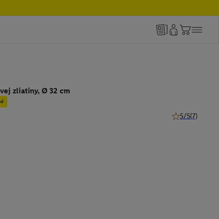
vej zliatiny, Ø 32 cm
mi
5/5
(7)
5 z 5 hviezdičie