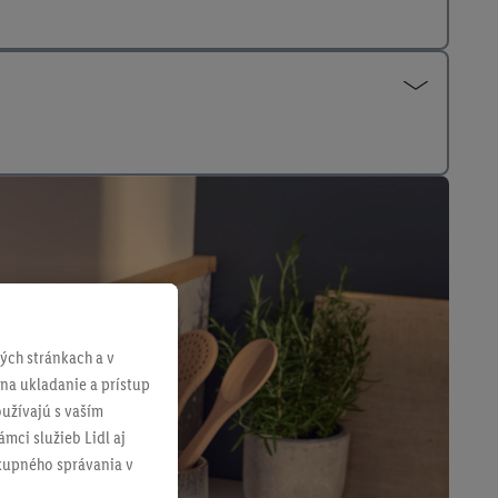
ch stránkach a v
 na ukladanie a prístup
užívajú s vaším
mci služieb Lidl aj
ákupného správania v