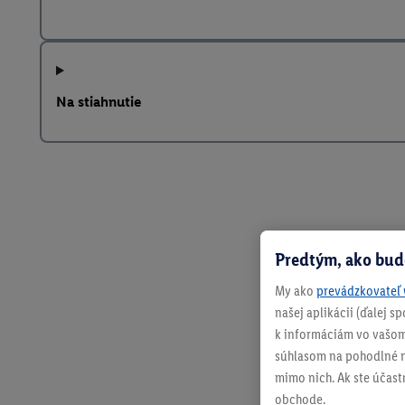
Na stiahnutie
Predtým, ako bud
My ako
prevádzkovateľ 
našej aplikácii (ďalej 
k informáciám vo vašom
súhlasom na pohodlné na
mimo nich. Ak ste účast
obchode.