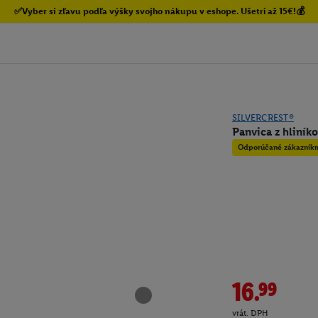
✅Vyber si zľavu podľa výšky svojho nákupu v eshope. Ušetri až 15€!💰
SILVERCREST®
Panvica z hliníko
Odporúčané zákazník
16.99
vrát. DPH