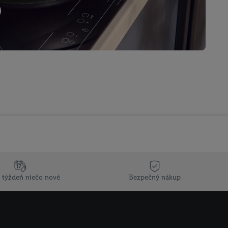
 týždeň niečo nové
Bezpečný nákup