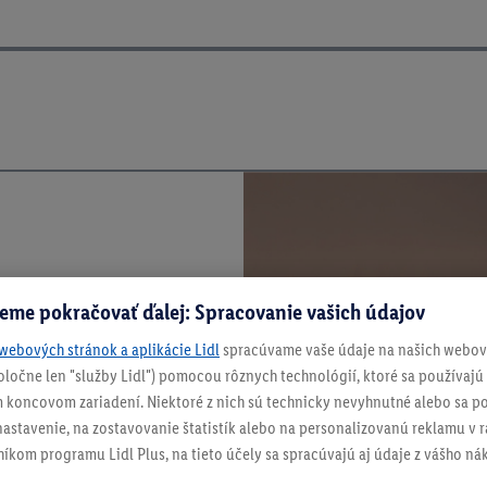
eme pokračovať ďalej: Spracovanie vašich údajov
webových stránok a aplikácie Lidl
spracúvame vaše údaje na našich webový
spoločne len "služby Lidl") pomocou rôznych technológií, ktoré sa používajú
 koncovom zariadení. Niektoré z nich sú technicky nevyhnutné alebo sa po
stavenie, na zostavovanie štatistík alebo na personalizovanú reklamu v rá
níkom programu Lidl Plus, na tieto účely sa spracúvajú aj údaje z vášho n