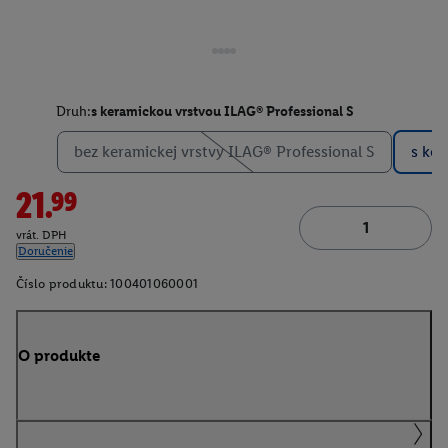
Druh:
s keramickou vrstvou ILAG® Professional S
bez keramickej vrstvy ILAG® Professional S
s ker
21.99
vrát. DPH
Doručenie
Číslo produktu:
100401060001
O produkte