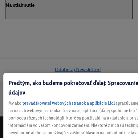
Na stiahnutie
Odoberaj Newsletter!
Predtým, ako budeme pokračovať ďalej: Spracovanie
údajov
Doprava
30 dní na
Vrátenie
Každý
Bezpečný nákup
zadarmo
vrátenie
zadarmo
týždeň
My ako
prevádzkovateľ webových stránok a aplikácie Lidl
spracúvame 
nad 70 €¹
niečo nové
na našich webových stránkach a v našej aplikácii (ďalej spoločne len "
pomocou rôznych technológií, ktoré sa používajú na ukladanie a prís
informáciám vo vašom koncovom zariadení. Niektoré z nich sú techni
NEWSLETTER
nevyhnutné alebo sa používajú s vaším súhlasom na pohodlné nastave
NEZMEŠKAJ NAŠE AKCIE!