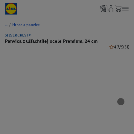
/
Hrnce a panvice
SILVERCREST®
Panvica z ušľachtilej ocele Premium, 24 cm
4.7/5
(31)
4.7 z 5 hviezd