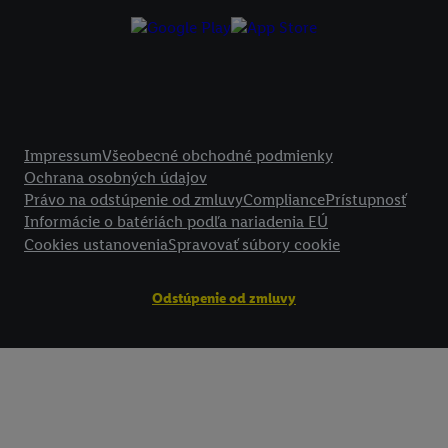
Kliknutím na možnosť "
Odmietnuť
" môžete povoliť iba používanie po
technológií. Kliknutím na "
Súhlasím
" vyjadríte súhlas so spracúvaním
vyššie uvedené účely. Ďalšie informácie vrátane informácií o dobe u
údajov a Vašom práve kedykoľvek odvolať súhlas s účinnosťou do bu
nájdete v našich
zásadách ochrany osobných údajov
.
Imprint nájdete 
Právne informácie
Impressum
Všeobecné obchodné podmienky
Ochrana osobných údajov
Právo na odstúpenie od zmluvy
Compliance
Prístupnosť
Informácie o batériách podľa nariadenia EÚ
Cookies ustanovenia
Spravovať súbory cookie
Odstúpenie od zmluvy