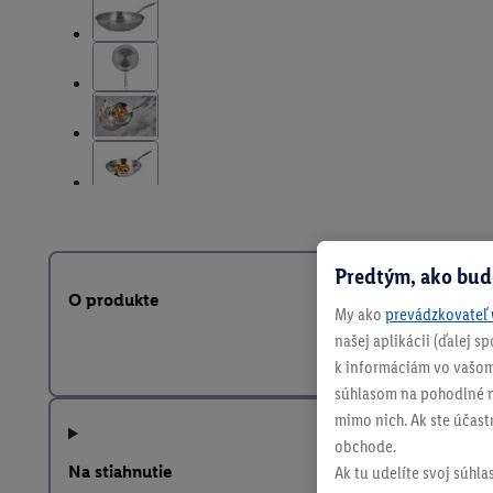
Predtým, ako bud
O produkte
My ako
prevádzkovateľ 
našej aplikácii (ďalej 
k informáciám vo vašom
súhlasom na pohodlné na
mimo nich. Ak ste účast
obchode.
Na stiahnutie
Ak tu udelíte svoj súhla