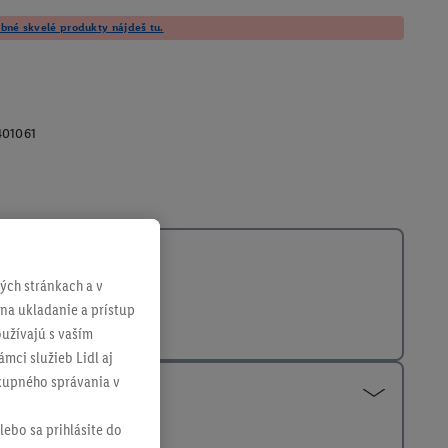
né skvelé produkty nájdeš tu.
401061
ch stránkach a v
 na ukladanie a prístup
užívajú s vaším
mci služieb Lidl aj
ákupného správania v
lebo sa prihlásite do