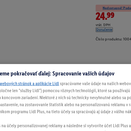
Nedostupné! Podob
24.99
vrát. DPH
Doručenie
Číslo produktu:
100
eme pokračovať ďalej: Spracovanie vašich údajov
webových stránok a aplikácie Lidl
spracúvame vaše údaje na našich webový
spoločne len "služby Lidl") pomocou rôznych technológií, ktoré sa používajú
 koncovom zariadení. Niektoré z nich sú technicky nevyhnutné alebo sa po
stavenie, na zostavovanie štatistík alebo na personalizovanú reklamu v rá
níkom programu Lidl Plus, na tieto účely sa spracúvajú aj údaje z vášho n
s na účely personalizovanej reklamy a následne si vytvoríte účet Lidl Plus a