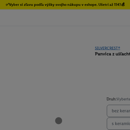
✅Vyber si zľavu podľa výšky svojho nákupu v eshope. Ušetri až 15€!💰
SILVERCREST®
Panvica z ušľach
Druh:
Vyberte
bez kera
s kerami