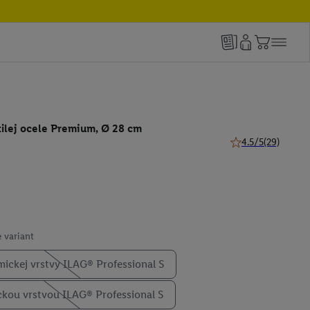
tilej ocele Premium, Ø 28 cm
4.5/5
(29)
4.5 z 5 hviezdičiek
 variant
mickej vrstvy ILAG® Professional S
ckou vrstvou ILAG® Professional S