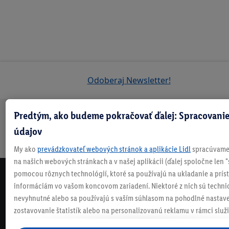
Odoberaj Newsletter!
Predtým, ako budeme pokračovať ďalej: Spracovanie
Doprava
30 dní na
Vrátenie
Každý
Bezpečný nákup
údajov
zadarmo
vrátenie
zadarmo
týždeň
nad 70 €¹
niečo nové
My ako
prevádzkovateľ webových stránok a aplikácie Lidl
spracúvame 
na našich webových stránkach a v našej aplikácii (ďalej spoločne len "
pomocou rôznych technológií, ktoré sa používajú na ukladanie a prís
NEWSLETTER
informáciám vo vašom koncovom zariadení. Niektoré z nich sú techni
NEZMEŠKAJ NAŠE AKCIE!
nevyhnutné alebo sa používajú s vaším súhlasom na pohodlné nastave
ODOBERAJ NÁŠ NEWSLETTER
zostavovanie štatistík alebo na personalizovanú reklamu v rámci služi
mimo nich. Ak ste účastníkom programu Lidl Plus, na tieto účely sa sp