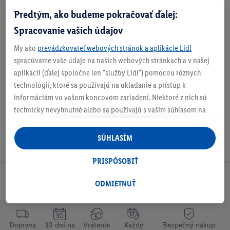
Predtým, ako budeme pokračovať ďalej:
Informácie o batériách podľa nariadenia EÚ o
batériách
Spracovanie vašich údajov
My ako
prevádzkovateľ webových stránok a aplikácie Lidl
spracúvame vaše údaje na našich webových stránkach a v našej
aplikácii (ďalej spoločne len "služby Lidl") pomocou rôznych
Na stiahnutie
technológií, ktoré sa používajú na ukladanie a prístup k
informáciám vo vašom koncovom zariadení. Niektoré z nich sú
technicky nevyhnutné alebo sa používajú s vaším súhlasom na
pohodlné nastavenie, na zostavovanie štatistík alebo na
personalizovanú reklamu v rámci služieb Lidl aj mimo nich. Ak
SÚHLASÍM
ste účastníkom programu Lidl Plus, na tieto účely sa spracúvajú
aj údaje z vášho nákupného správania v obchode.
PRISPÔSOBIŤ
Ak tu udelíte svoj súhlas na účely personalizovanej reklamy a
Odoberaj Newsletter!
následne si vytvoríte účet Lidl Plus alebo sa prihlásite do svojho
ODMIETNUŤ
existujúceho účtu Lidl Plus, my a náš partner Criteo S.A. môžeme
tiež vytvoriť špeciálny online identifikátor z e-mailovej adresy,
ktorú tam uvediete, aby sme vás mohli rozpoznať v službách
Doprava
30 dní na
Vrátenie
Každý
Bezpečný nákup