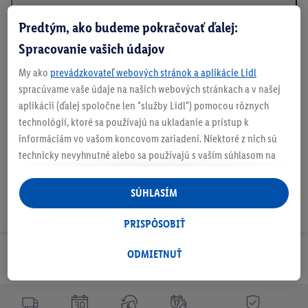
Predtým, ako budeme pokračovať ďalej:
Informácie o batériách podľa nariadenia EÚ o
Spracovanie vašich údajov
batériách
My ako
prevádzkovateľ webových stránok a aplikácie Lidl
spracúvame vaše údaje na našich webových stránkach a v našej
aplikácii (ďalej spoločne len "služby Lidl") pomocou rôznych
Na stiahnutie
technológií, ktoré sa používajú na ukladanie a prístup k
informáciám vo vašom koncovom zariadení. Niektoré z nich sú
technicky nevyhnutné alebo sa používajú s vaším súhlasom na
pohodlné nastavenie, na zostavovanie štatistík alebo na
personalizovanú reklamu v rámci služieb Lidl aj mimo nich. Ak
SÚHLASÍM
ste účastníkom programu Lidl Plus, na tieto účely sa spracúvajú
aj údaje z vášho nákupného správania v obchode.
PRISPÔSOBIŤ
Ak tu udelíte svoj súhlas na účely personalizovanej reklamy a
následne si vytvoríte účet Lidl Plus alebo sa prihlásite do svojho
ODMIETNUŤ
Odoberaj Newsletter!
existujúceho účtu Lidl Plus, my a náš partner Criteo S.A. môžeme
tiež vytvoriť špeciálny online identifikátor z e-mailovej adresy,
ktorú tam uvediete, aby sme vás mohli rozpoznať v službách