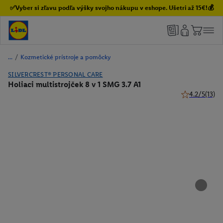
✅Vyber si zľavu podľa výšky svojho nákupu v eshope. Ušetri až 15€!💰
/
Kozmetické prístroje a pomôcky
SILVERCREST® PERSONAL CARE
Holiaci multistrojček 8 v 1 SMG 3.7 A1
4.2/5
(13)
4.2 z 5 hviezd