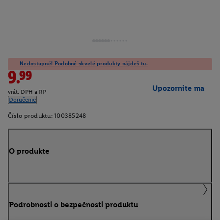
Nedostupné! Podobné skvelé produkty nájdeš tu.
9.99
Upozornite ma
vrát. DPH a RP
Doručenie
Číslo produktu:
100385248
O produkte
Podrobnosti o bezpečnosti produktu