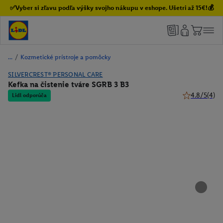
✅Vyber si zľavu podľa výšky svojho nákupu v eshope. Ušetri až 15€!💰
/
Kozmetické prístroje a pomôcky
SILVERCREST® PERSONAL CARE
Kefka na čistenie tváre SGRB 3 B3
4.8/5
(4)
Lidl odporúča
4.8 z 5 hviez