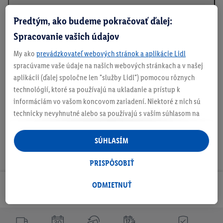
Predtým, ako budeme pokračovať ďalej:
Informácie o batériách podľa nariadenia EÚ o
Spracovanie vašich údajov
batériách
My ako
prevádzkovateľ webových stránok a aplikácie Lidl
spracúvame vaše údaje na našich webových stránkach a v našej
aplikácii (ďalej spoločne len "služby Lidl") pomocou rôznych
Na stiahnutie
technológií, ktoré sa používajú na ukladanie a prístup k
informáciám vo vašom koncovom zariadení. Niektoré z nich sú
technicky nevyhnutné alebo sa používajú s vaším súhlasom na
pohodlné nastavenie, na zostavovanie štatistík alebo na
personalizovanú reklamu v rámci služieb Lidl aj mimo nich. Ak
SÚHLASÍM
ste účastníkom programu Lidl Plus, na tieto účely sa spracúvajú
aj údaje z vášho nákupného správania v obchode.
PRISPÔSOBIŤ
Ak tu udelíte svoj súhlas na účely personalizovanej reklamy a
následne si vytvoríte účet Lidl Plus alebo sa prihlásite do svojho
ODMIETNUŤ
Odoberaj Newsletter!
existujúceho účtu Lidl Plus, my a náš partner Criteo S.A. môžeme
tiež vytvoriť špeciálny online identifikátor z e-mailovej adresy,
ktorú tam uvediete, aby sme vás mohli rozpoznať v službách