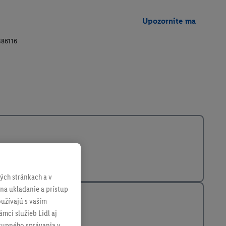
Upozornite ma
386116
ch stránkach a v
 na ukladanie a prístup
užívajú s vaším
mci služieb Lidl aj
ákupného správania v