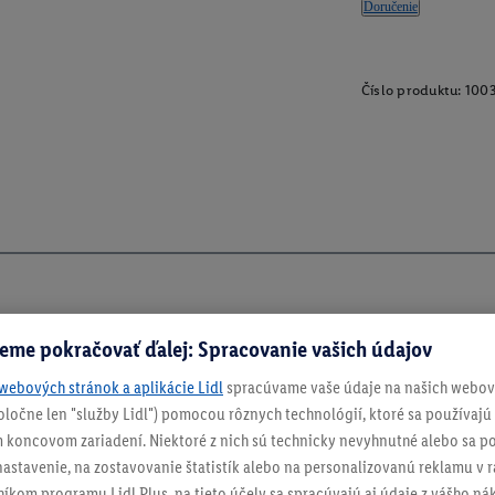
Doručenie
Číslo produktu:
100
eme pokračovať ďalej: Spracovanie vašich údajov
webových stránok a aplikácie Lidl
spracúvame vaše údaje na našich webový
spoločne len "služby Lidl") pomocou rôznych technológií, ktoré sa používajú
 koncovom zariadení. Niektoré z nich sú technicky nevyhnutné alebo sa po
stavenie, na zostavovanie štatistík alebo na personalizovanú reklamu v rá
níkom programu Lidl Plus, na tieto účely sa spracúvajú aj údaje z vášho n