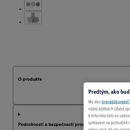
O produkte
Predtým, ako bud
My ako
prevádzkovateľ 
našej aplikácii (ďalej 
k informáciám vo vašom
súhlasom na pohodlné na
Podrobnosti o bezpečnosti produktu
mimo nich. Ak ste účast