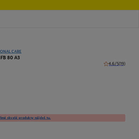
SONAL CARE
SFB 80 A3
4.6/5
(19)
4.6 z 5 hviezdičiek
né skvelé produkty nájdeš tu.