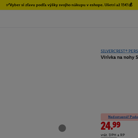
✅Vyber si zľavu podľa výšky svojho nákupu v eshope. Ušetri až 15€!💰
SILVERCREST® PER
Vírivka na nohy 
Nedostupné! Podob
24.99
vrát. DPH a RP