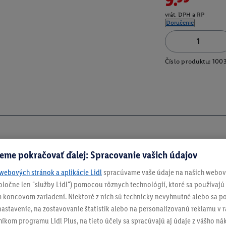
vrát. DPH a RP
Doručenie
Číslo produktu:
100
eme pokračovať ďalej: Spracovanie vašich údajov
webových stránok a aplikácie Lidl
spracúvame vaše údaje na našich webový
spoločne len "služby Lidl") pomocou rôznych technológií, ktoré sa používajú
 koncovom zariadení. Niektoré z nich sú technicky nevyhnutné alebo sa po
stavenie, na zostavovanie štatistík alebo na personalizovanú reklamu v rá
níkom programu Lidl Plus, na tieto účely sa spracúvajú aj údaje z vášho n