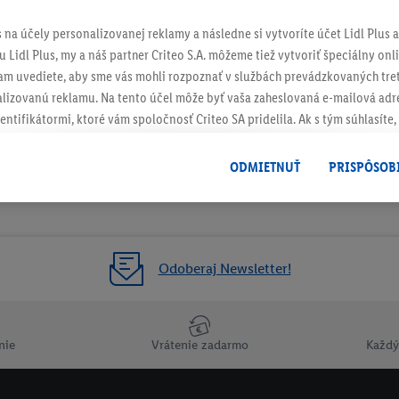
s na účely personalizovanej reklamy a následne si vytvoríte účet Lidl Plus a
 Lidl Plus, my a náš partner Criteo S.A. môžeme tiež vytvoriť špeciálny onli
tam uvediete, aby sme vás mohli rozpoznať v službách prevádzkovaných tre
izovanú reklamu. Na tento účel môže byť vaša zaheslovaná e-mailová adre
entifikátormi, ktoré vám spoločnosť Criteo SA pridelila. Ak s tým súhlasíte, 
klamy na produkty, o ktoré ste prejavili záujem (napr. vložením produktu do
le nie jeho zakúpením), sa môžu zobrazovať aj na rôznych zariadeniach a 
ODMIETNUŤ
PRISPÔSOB
 možno priradiť niekoľko koncových zariadení alebo používanie viacerých 
hovanej e-mailovej adresy a prípadne ďalších identifikátorov/identifikáto
ispozícii.
žete povoliť jednotlivé účely a nájsť ďalšie informácie o podmienkach sp
Odoberaj Newsletter!
Odmietnuť
" môžete povoliť iba používanie potrebných technológií. Kliknut
acúvaním na všetky vyššie uvedené účely. Ďalšie informácie vrátane inform
ašom práve kedykoľvek odvolať súhlas s účinnosťou do budúcnosti nájdet
nie
Vrátenie zadarmo
Každý
ov
.
Imprint nájdete tu.