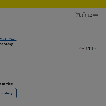
SONAL CARE
na vlasy
4.4/5
(14)
4.4 z 5 hviezdičiek
a na vlasy
na vlasy