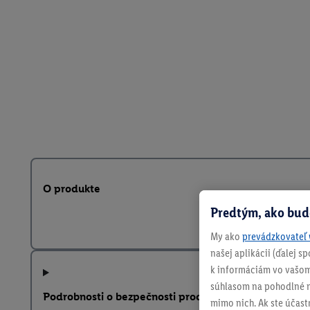
O produkte
Predtým, ako bud
My ako
prevádzkovateľ 
našej aplikácii (ďalej 
k informáciám vo vašom
súhlasom na pohodlné na
Podrobnosti o bezpečnosti produktu
mimo nich. Ak ste účast