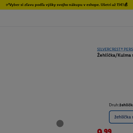
✅Vyber si zľavu podľa výšky svojho nákupu v eshope. Ušetri až 15€!💰
SILVERCREST® PER
Žehlička/Kulma 
Druh:
žehličk
žehlička 
9.99