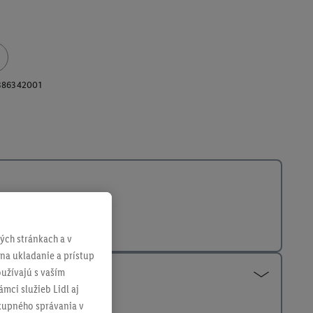
386342001
ch stránkach a v
 na ukladanie a prístup
užívajú s vaším
mci služieb Lidl aj
ákupného správania v