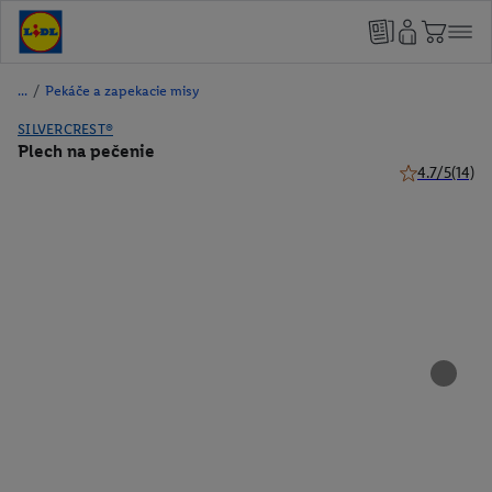
/
Pekáče a zapekacie misy
SILVERCREST®
Plech na pečenie
4.7/5
(14)
4.7 z 5 hviezd