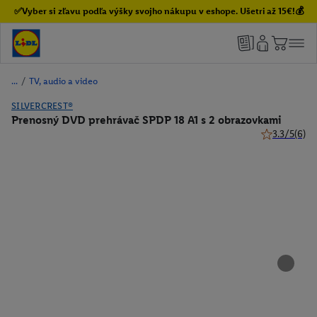
✅Vyber si zľavu podľa výšky svojho nákupu v eshope. Ušetri až 15€!💰
/
TV, audio a video
SILVERCREST®
Prenosný DVD prehrávač SPDP 18 A1 s 2 obrazovkami
3.3/5
(6)
3.3 z 5 hviez