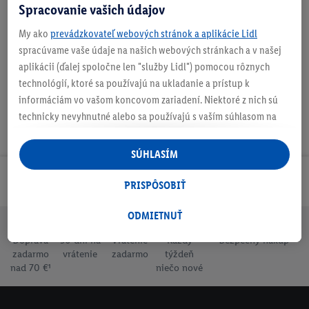
Spracovanie vašich údajov
My ako
prevádzkovateľ webových stránok a aplikácie Lidl
Na stiahnutie
spracúvame vaše údaje na našich webových stránkach a v našej
aplikácii (ďalej spoločne len "služby Lidl") pomocou rôznych
technológií, ktoré sa používajú na ukladanie a prístup k
informáciám vo vašom koncovom zariadení. Niektoré z nich sú
technicky nevyhnutné alebo sa používajú s vaším súhlasom na
pohodlné nastavenie, na zostavovanie štatistík alebo na
personalizovanú reklamu v rámci služieb Lidl aj mimo nich. Ak
SÚHLASÍM
ste účastníkom programu Lidl Plus, na tieto účely sa spracúvajú
Odoberaj Newsletter!
aj údaje z vášho nákupného správania v obchode.
PRISPÔSOBIŤ
Ak tu udelíte svoj súhlas na účely personalizovanej reklamy a
následne si vytvoríte účet Lidl Plus alebo sa prihlásite do svojho
ODMIETNUŤ
existujúceho účtu Lidl Plus, my a náš partner Criteo S.A. môžeme
Doprava
30 dní na
Vrátenie
Každý
Bezpečný nákup
tiež vytvoriť špeciálny online identifikátor z e-mailovej adresy,
zadarmo
vrátenie
zadarmo
týždeň
ktorú tam uvediete, aby sme vás mohli rozpoznať v službách
nad 70 €¹
niečo nové
prevádzkovaných tretími stranami a zobrazovať vám
personalizovanú reklamu. Na tento účel môže byť vaša