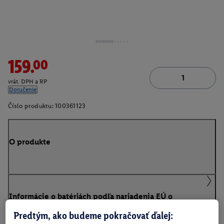
159.00
vrát. DPH a RP
Doručenie
Číslo produktu:
100361123
O produkte
Informácie o batériách podľa nariadenia EÚ o
batériách
Predtým, ako budeme pokračovať ďalej: