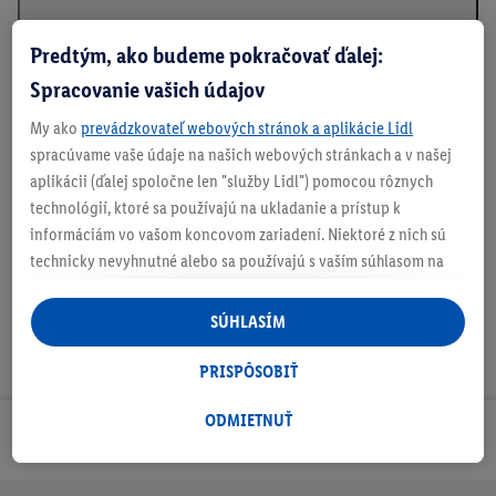
Predtým, ako budeme pokračovať ďalej:
Spracovanie vašich údajov
Informácie o batériách podľa nariadenia EÚ o
batériách
My ako
prevádzkovateľ webových stránok a aplikácie Lidl
spracúvame vaše údaje na našich webových stránkach a v našej
aplikácii (ďalej spoločne len "služby Lidl") pomocou rôznych
technológií, ktoré sa používajú na ukladanie a prístup k
Na stiahnutie
informáciám vo vašom koncovom zariadení. Niektoré z nich sú
technicky nevyhnutné alebo sa používajú s vaším súhlasom na
pohodlné nastavenie, na zostavovanie štatistík alebo na
personalizovanú reklamu v rámci služieb Lidl aj mimo nich. Ak
SÚHLASÍM
ste účastníkom programu Lidl Plus, na tieto účely sa spracúvajú
aj údaje z vášho nákupného správania v obchode.
PRISPÔSOBIŤ
Ak tu udelíte svoj súhlas na účely personalizovanej reklamy a
následne si vytvoríte účet Lidl Plus alebo sa prihlásite do svojho
ODMIETNUŤ
Odoberaj Newsletter!
existujúceho účtu Lidl Plus, my a náš partner Criteo S.A. môžeme
tiež vytvoriť špeciálny online identifikátor z e-mailovej adresy,