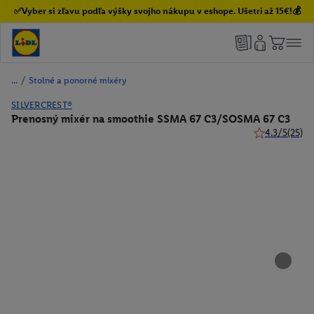
✅Vyber si zľavu podľa výšky svojho nákupu v eshope. Ušetri až 15€!💰
/
Stolné a ponorné mixéry
SILVERCREST®
Prenosný mixér na smoothie SSMA 67 C3/SOSMA 67 C3
4.3/5
(25)
4.3 z 5 hviezd