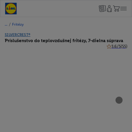
/
Fritézy
SILVERCREST®
Príslušenstvo do teplovzdušnej fritézy, 7-dielna súprava
3.6/5
(55)
3.6 z 5 hviezd