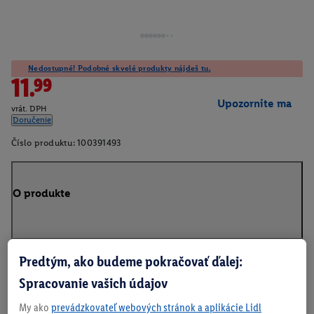
Nedostupné! Podobné skvelé produkty nájdeš tu.
11.99
Upozornite ma
vrát. DPH
Doručenie
Číslo produktu:
100391493
O produkte
Predtým, ako budeme pokračovať ďalej:
Na stiahnutie
Spracovanie vašich údajov
My ako
prevádzkovateľ webových stránok a aplikácie Lidl