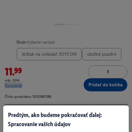
Druh:
Vyberte variant
držiak na ovládač JOYCON
úložné puzdro
11.99
vrát. DPH
Pridať do košíka
Doručenie
Číslo produktu:
100380186
Predtým, ako budeme pokračovať ďalej:
O produkte
Spracovanie vašich údajov