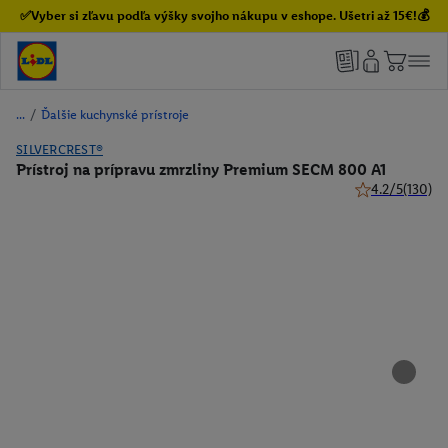
✅Vyber si zľavu podľa výšky svojho nákupu v eshope. Ušetri až 15€!💰
/
Ďalšie kuchynské prístroje
SILVERCREST®
Prístroj na prípravu zmrzliny Premium SECM 800 A1
4.2/5
(130)
4.2 z 5 hviezdi