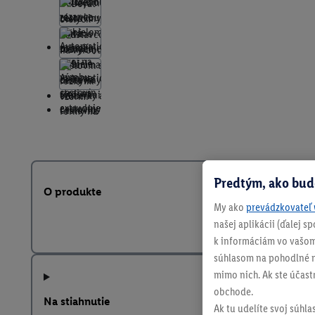
Predtým, ako bud
O produkte
My ako
prevádzkovateľ 
našej aplikácii (ďalej 
k informáciám vo vašom
súhlasom na pohodlné na
mimo nich. Ak ste účast
obchode.
Na stiahnutie
Ak tu udelíte svoj súhla