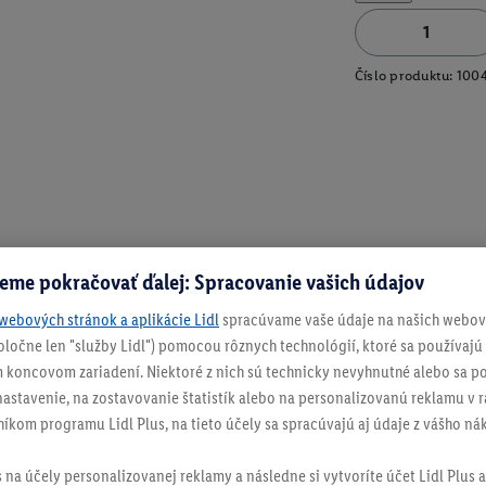
Číslo produktu:
100
eme pokračovať ďalej: Spracovanie vašich údajov
webových stránok a aplikácie Lidl
spracúvame vaše údaje na našich webový
spoločne len "služby Lidl") pomocou rôznych technológií, ktoré sa používajú
 koncovom zariadení. Niektoré z nich sú technicky nevyhnutné alebo sa po
stavenie, na zostavovanie štatistík alebo na personalizovanú reklamu v rá
níkom programu Lidl Plus, na tieto účely sa spracúvajú aj údaje z vášho n
s na účely personalizovanej reklamy a následne si vytvoríte účet Lidl Plus a