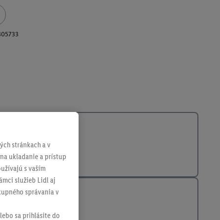
405733
ch stránkach a v
 na ukladanie a prístup
užívajú s vaším
mci služieb Lidl aj
ákupného správania v
lebo sa prihlásite do