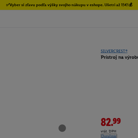
✅Vyber si zľavu podľa výšky svojho nákupu v eshope. Ušetri až 15€!💰
SILVERCREST®
Prístroj na výro
82.99
vrát. DPH
Doručenie