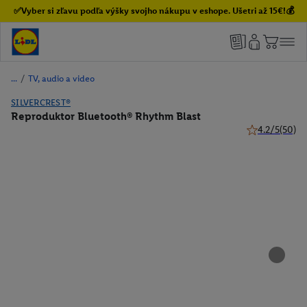
✅Vyber si zľavu podľa výšky svojho nákupu v eshope. Ušetri až 15€!💰
/
TV, audio a video
SILVERCREST®
Reproduktor Bluetooth® Rhythm Blast
4.2/5
(50)
4.2 z 5 hviezd