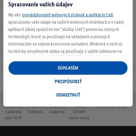
Spracovanie vašich údajov
My ako
prevádzkovateľ webových stránok a aplikácie Lidl
Na stiahnutie
spracúvame vaše údaje na našich webových stránkach a v našej
aplikácii (ďalej spoločne len "služby Lidl") pomocou rôznych
technológií, ktoré sa používajú na ukladanie a prístup k
informáciám vo vašom koncovom zariadení. Niektoré z nich sú
technicky nevyhnutné alebo sa používajú s vaším súhlasom na
pohodlné nastavenie, na zostavovanie štatistík alebo na
personalizovanú reklamu v rámci služieb Lidl aj mimo nich. Ak
SÚHLASÍM
ste účastníkom programu Lidl Plus, na tieto účely sa spracúvajú
Odoberaj Newsletter!
aj údaje z vášho nákupného správania v obchode.
PRISPÔSOBIŤ
Ak tu udelíte svoj súhlas na účely personalizovanej reklamy a
následne si vytvoríte účet Lidl Plus alebo sa prihlásite do svojho
ODMIETNUŤ
existujúceho účtu Lidl Plus, my a náš partner Criteo S.A. môžeme
Doprava
30 dní na
Vrátenie
Každý
Bezpečný nákup
tiež vytvoriť špeciálny online identifikátor z e-mailovej adresy,
zadarmo
vrátenie
zadarmo
týždeň
ktorú tam uvediete, aby sme vás mohli rozpoznať v službách
nad 70 €¹
niečo nové
prevádzkovaných tretími stranami a zobrazovať vám
personalizovanú reklamu. Na tento účel môže byť vaša