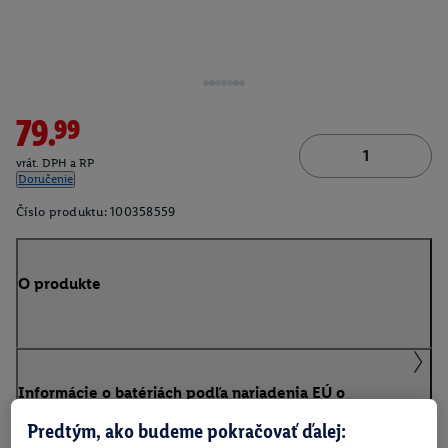
79.99
vrát. DPH a RP
Doručenie
Číslo produktu:
100358559
O produkte
Informácie o batériách podľa nariadenia EÚ o
batériách
Predtým, ako budeme pokračovať ďalej: