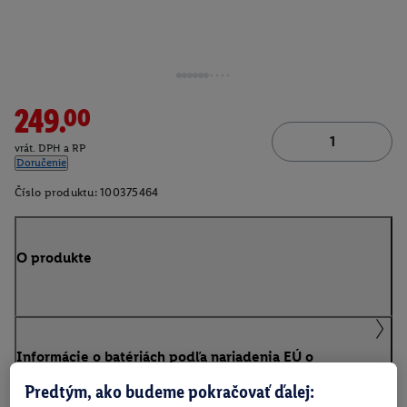
249.00
vrát. DPH a RP
Doručenie
Číslo produktu:
100375464
O produkte
Informácie o batériách podľa nariadenia EÚ o
batériách
Predtým, ako budeme pokračovať ďalej: