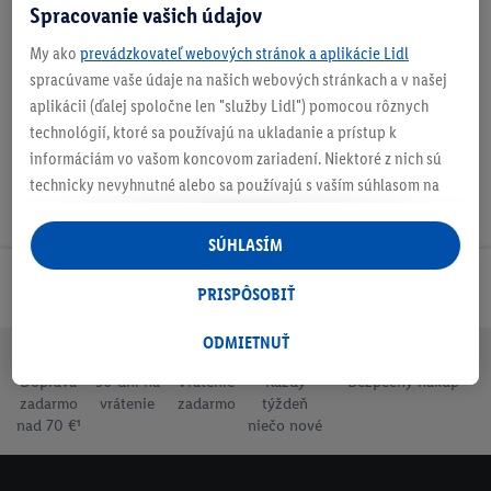
Spracovanie vašich údajov
My ako
prevádzkovateľ webových stránok a aplikácie Lidl
Na stiahnutie
spracúvame vaše údaje na našich webových stránkach a v našej
aplikácii (ďalej spoločne len "služby Lidl") pomocou rôznych
technológií, ktoré sa používajú na ukladanie a prístup k
informáciám vo vašom koncovom zariadení. Niektoré z nich sú
technicky nevyhnutné alebo sa používajú s vaším súhlasom na
pohodlné nastavenie, na zostavovanie štatistík alebo na
personalizovanú reklamu v rámci služieb Lidl aj mimo nich. Ak
SÚHLASÍM
ste účastníkom programu Lidl Plus, na tieto účely sa spracúvajú
Odoberaj Newsletter!
aj údaje z vášho nákupného správania v obchode.
PRISPÔSOBIŤ
Ak tu udelíte svoj súhlas na účely personalizovanej reklamy a
následne si vytvoríte účet Lidl Plus alebo sa prihlásite do svojho
ODMIETNUŤ
existujúceho účtu Lidl Plus, my a náš partner Criteo S.A. môžeme
Doprava
30 dní na
Vrátenie
Každý
Bezpečný nákup
tiež vytvoriť špeciálny online identifikátor z e-mailovej adresy,
zadarmo
vrátenie
zadarmo
týždeň
ktorú tam uvediete, aby sme vás mohli rozpoznať v službách
nad 70 €¹
niečo nové
prevádzkovaných tretími stranami a zobrazovať vám
personalizovanú reklamu. Na tento účel môže byť vaša