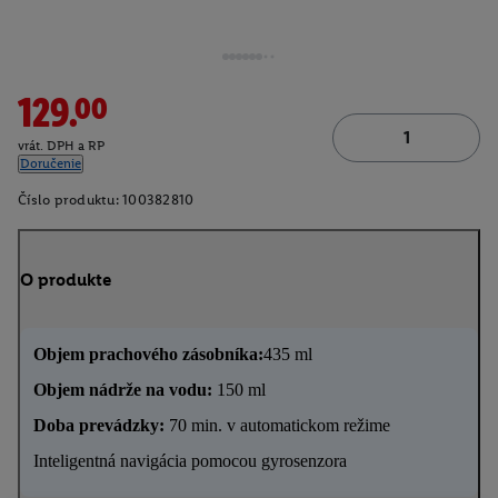
129.00
vrát. DPH a RP
Doručenie
Číslo produktu:
100382810
O produkte
Objem prachového zásobníka:
435 ml
Objem nádrže na vodu:
150 ml
Doba prevádzky:
70 min. v automatickom režime
Inteligentná navigácia pomocou gyrosenzora