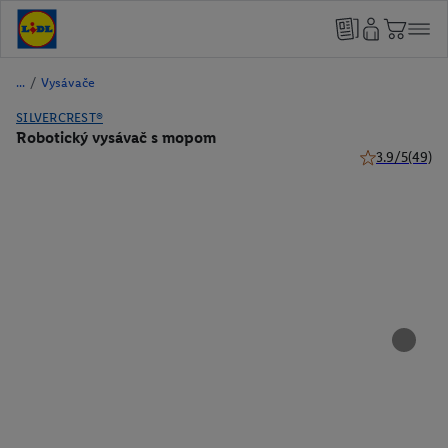
/
Vysávače
SILVERCREST®
Robotický vysávač s mopom
3.9/5
(49)
3.9 z 5 hviezd