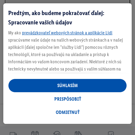
Predtým, ako budeme pokračovať ďalej:
Informácie o batériách podľa nariadenia EÚ o
Spracovanie vašich údajov
batériách
My ako
prevádzkovateľ webových stránok a aplikácie Lidl
spracúvame vaše údaje na našich webových stránkach a v našej
aplikácii (ďalej spoločne len "služby Lidl") pomocou rôznych
Na stiahnutie
technológií, ktoré sa používajú na ukladanie a prístup k
informáciám vo vašom koncovom zariadení. Niektoré z nich sú
technicky nevyhnutné alebo sa používajú s vaším súhlasom na
pohodlné nastavenie, na zostavovanie štatistík alebo na
personalizovanú reklamu v rámci služieb Lidl aj mimo nich. Ak
SÚHLASÍM
ste účastníkom programu Lidl Plus, na tieto účely sa spracúvajú
aj údaje z vášho nákupného správania v obchode.
PRISPÔSOBIŤ
Ak tu udelíte svoj súhlas na účely personalizovanej reklamy a
následne si vytvoríte účet Lidl Plus alebo sa prihlásite do svojho
ODMIETNUŤ
Odoberaj Newsletter!
existujúceho účtu Lidl Plus, my a náš partner Criteo S.A. môžeme
tiež vytvoriť špeciálny online identifikátor z e-mailovej adresy,
ktorú tam uvediete, aby sme vás mohli rozpoznať v službách