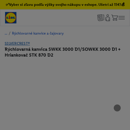
✅Vyber si zľavu podľa výšky svojho nákupu v eshope. Ušetri až 15€!💰
/
Rýchlovarné kanvice a čajovary
SILVERCREST®
Rýchlovarná kanvica SWKK 3000 D1/SOWKK 3000 D1 +
Hriankovač STK 870 D2