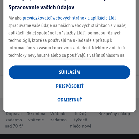
Spracovanie vašich údajov
My ako
prevádzkovateľ webových stránok a aplikácie Lidl
Na stiahnutie
spracúvame vaše údaje na našich webových stránkach a v našej
aplikácii (ďalej spoločne len "služby Lidl") pomocou rôznych
technológií, ktoré sa používajú na ukladanie a prístup k
informáciám vo vašom koncovom zariadení. Niektoré z nich sú
technicky nevyhnutné alebo sa používajú s vaším súhlasom na
pohodlné nastavenie, na zostavovanie štatistík alebo na
personalizovanú reklamu v rámci služieb Lidl aj mimo nich. Ak
SÚHLASÍM
ste účastníkom programu Lidl Plus, na tieto účely sa spracúvajú
aj údaje z vášho nákupného správania v obchode.
PRISPÔSOBIŤ
Odoberaj Newsletter!
Ak tu udelíte svoj súhlas na účely personalizovanej reklamy a
následne si vytvoríte účet Lidl Plus alebo sa prihlásite do svojho
ODMIETNUŤ
existujúceho účtu Lidl Plus, my a náš partner Criteo S.A. môžeme
Doprava
30 dní na
Vrátenie
Každý
Bezpečný nákup
tiež vytvoriť špeciálny online identifikátor z e-mailovej adresy,
zadarmo
vrátenie
zadarmo
týždeň
ktorú tam uvediete, aby sme vás mohli rozpoznať v službách
nad 70 €¹
niečo nové
prevádzkovaných tretími stranami a zobrazovať vám
personalizovanú reklamu. Na tento účel môže byť vaša