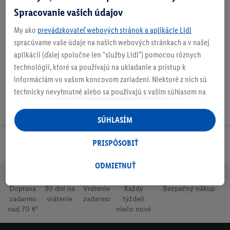
Spracovanie vašich údajov
My ako
prevádzkovateľ webových stránok a aplikácie Lidl
Na stiahnutie
spracúvame vaše údaje na našich webových stránkach a v našej
aplikácii (ďalej spoločne len "služby Lidl") pomocou rôznych
technológií, ktoré sa používajú na ukladanie a prístup k
informáciám vo vašom koncovom zariadení. Niektoré z nich sú
technicky nevyhnutné alebo sa používajú s vaším súhlasom na
pohodlné nastavenie, na zostavovanie štatistík alebo na
personalizovanú reklamu v rámci služieb Lidl aj mimo nich. Ak
SÚHLASÍM
ste účastníkom programu Lidl Plus, na tieto účely sa spracúvajú
aj údaje z vášho nákupného správania v obchode.
PRISPÔSOBIŤ
Odoberaj Newsletter!
Ak tu udelíte svoj súhlas na účely personalizovanej reklamy a
následne si vytvoríte účet Lidl Plus alebo sa prihlásite do svojho
ODMIETNUŤ
existujúceho účtu Lidl Plus, my a náš partner Criteo S.A. môžeme
Doprava
30 dní na
Vrátenie
Každý
Bezpečný nákup
tiež vytvoriť špeciálny online identifikátor z e-mailovej adresy,
zadarmo
vrátenie
zadarmo
týždeň
ktorú tam uvediete, aby sme vás mohli rozpoznať v službách
nad 70 €¹
niečo nové
prevádzkovaných tretími stranami a zobrazovať vám
personalizovanú reklamu. Na tento účel môže byť vaša