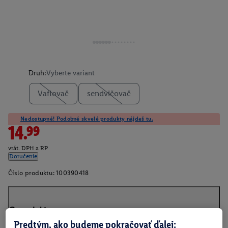
Druh:
Vyberte variant
Vaflovač
sendvičovač
Nedostupné! Podobné skvelé produkty nájdeš tu.
14.99
vrát. DPH a RP
Doručenie
Číslo produktu:
100390418
O produkte
Predtým, ako budeme pokračovať ďalej: