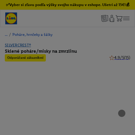
✅Vyber si zľavu podľa výšky svojho nákupu v eshope. Ušetri až 15€!💰
/
Poháre, hrnčeky a šálky
SILVERCREST®
Sklené poháre/misky na zmrzlinu
4.9/5
(15)
Odporúčané zákazníkmi
4.9 z 5 hviezd