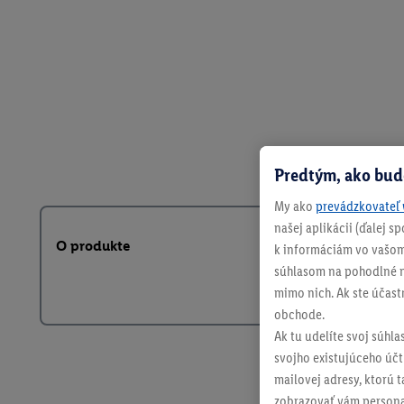
Predtým, ako bud
My ako
prevádzkovateľ 
našej aplikácii (ďalej 
O produkte
k informáciám vo vašom
súhlasom na pohodlné na
mimo nich. Ak ste účast
obchode.
Ak tu udelíte svoj súhla
svojho existujúceho účtu
mailovej adresy, ktorú 
zobrazovať vám personal