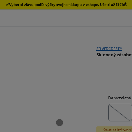
✅Vyber si zľavu podľa výšky svojho nákupu v eshope. Ušetri až 15€!💰
SILVERCREST®
Sklenený zásobn
Farba:
zelená
Oplatí sa byť rýchl