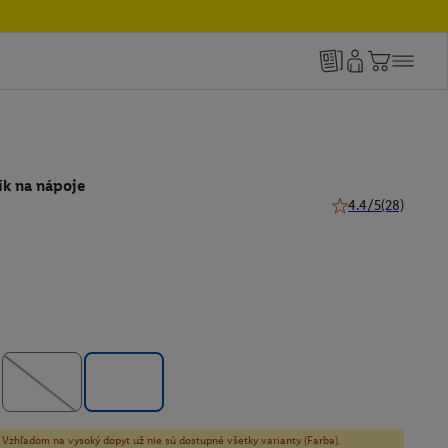
ík na nápoje
4.4/5
(28)
4.4 z 5 hviezdičiek
y! Vzhľadom na vysoký dopyt už nie sú dostupné všetky varianty (Farba).