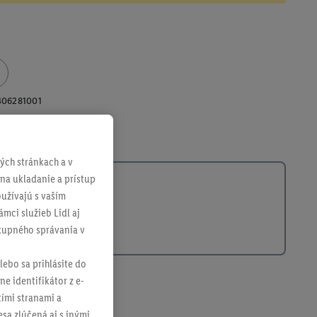
406281001
ch stránkach a v
 na ukladanie a prístup
užívajú s vaším
mci služieb Lidl aj
ákupného správania v
lebo sa prihlásite do
ne identifikátor z e-
tími stranami a
sa zlúčená aj s inými