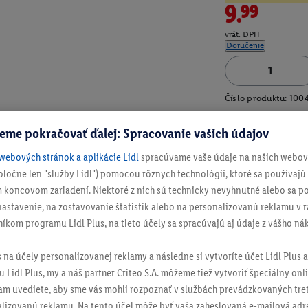
9.99
vrát. DPH
Doručenie
Číslo produktu:
100
eme pokračovať ďalej: Spracovanie vašich údajov
webových stránok a aplikácie Lidl
spracúvame vaše údaje na našich webový
spoločne len "služby Lidl") pomocou rôznych technológií, ktoré sa používajú
 koncovom zariadení. Niektoré z nich sú technicky nevyhnutné alebo sa po
stavenie, na zostavovanie štatistík alebo na personalizovanú reklamu v rá
níkom programu Lidl Plus, na tieto účely sa spracúvajú aj údaje z vášho n
s na účely personalizovanej reklamy a následne si vytvoríte účet Lidl Plus a
 Lidl Plus, my a náš partner Criteo S.A. môžeme tiež vytvoriť špeciálny onli
tam uvediete, aby sme vás mohli rozpoznať v službách prevádzkovaných tre
izovanú reklamu. Na tento účel môže byť vaša zaheslovaná e-mailová adre