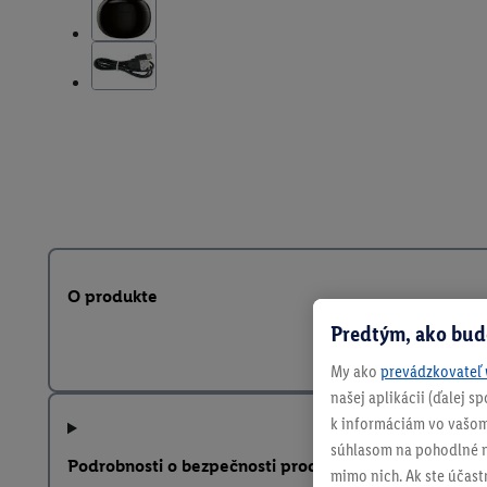
O produkte
Predtým, ako bud
My ako
prevádzkovateľ 
našej aplikácii (ďalej 
k informáciám vo vašom
súhlasom na pohodlné na
Podrobnosti o bezpečnosti produktu
mimo nich. Ak ste účast