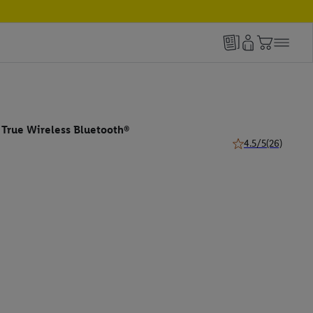
 True Wireless Bluetooth®
4.5/5
(26)
4.5 z 5 hviezdičiek