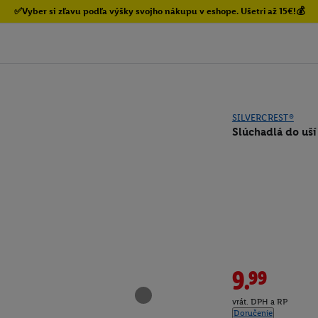
✅Vyber si zľavu podľa výšky svojho nákupu v eshope. Ušetri až 15€!💰
SILVERCREST®
Slúchadlá do uší
9.99
vrát. DPH a RP
Doručenie