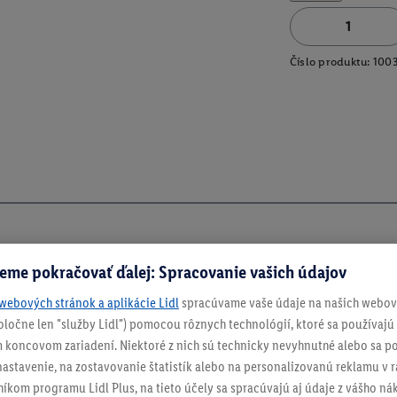
Číslo produktu:
100
eme pokračovať ďalej: Spracovanie vašich údajov
webových stránok a aplikácie Lidl
spracúvame vaše údaje na našich webový
spoločne len "služby Lidl") pomocou rôznych technológií, ktoré sa používajú
 koncovom zariadení. Niektoré z nich sú technicky nevyhnutné alebo sa po
stavenie, na zostavovanie štatistík alebo na personalizovanú reklamu v rá
níkom programu Lidl Plus, na tieto účely sa spracúvajú aj údaje z vášho n