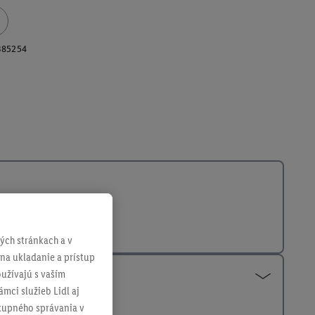
385254
ch stránkach a v
 na ukladanie a prístup
užívajú s vaším
mci služieb Lidl aj
ákupného správania v