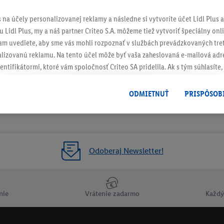
s na účely personalizovanej reklamy a následne si vytvoríte účet Lidl Plus a
 Lidl Plus, my a náš partner Criteo S.A. môžeme tiež vytvoriť špeciálny onli
tam uvediete, aby sme vás mohli rozpoznať v službách prevádzkovaných tre
ch
izovanú reklamu. Na tento účel môže byť vaša zaheslovaná e-mailová adre
entifikátormi, ktoré vám spoločnosť Criteo SA pridelila. Ak s tým súhlasíte, 
klamy na produkty, o ktoré ste prejavili záujem (napr. vložením produktu do
le nie jeho zakúpením), sa môžu zobrazovať aj na rôznych zariadeniach a 
ODMIETNUŤ
PRISPÔSOB
 možno priradiť niekoľko koncových zariadení alebo používanie viacerých 
hovanej e-mailovej adresy a prípadne ďalších identifikátorov/identifikáto
ispozícii.
žete povoliť jednotlivé účely a nájsť ďalšie informácie o podmienkach sp
Odoberaj Newsletter!
Odmietnuť
" môžete povoliť iba používanie potrebných technológií. Kliknut
acúvaním na všetky vyššie uvedené účely. Ďalšie informácie vrátane inform
ašom práve kedykoľvek odvolať súhlas s účinnosťou do budúcnosti nájdet
nie
Vrátenie zadarmo
Každý
ov
.
Imprint nájdete tu.