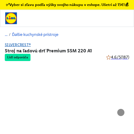
✅Vyber si zľavu podľa výšky svojho nákupu v eshope. Ušetri až 15€!💰
/
Ďalšie kuchynské prístroje
SILVERCREST®
Stroj na ľadovú drť Premium SSM 220 A1
4.6/5
(187)
Lidl odporúča
4.6 z 5 hviezdi