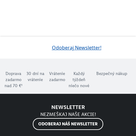
Odoberaj Newsletter!
Doprava
30 dní na
Vrátenie
Každý
Bezpečný nákup
zadarmo
vrátenie
zadarmo
týždeň
nad 70 €¹
niečo nové
NEWSLETTER
NEZMEŠKAJ NAŠE AKCIE!
ODOBERAJ NÁŠ NEWSLETTER