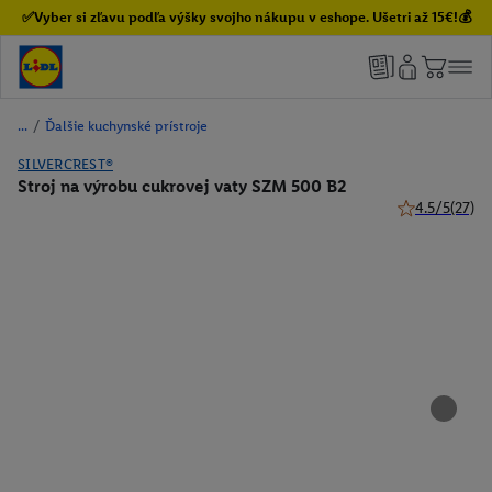
✅Vyber si zľavu podľa výšky svojho nákupu v eshope. Ušetri až 15€!💰
/
Ďalšie kuchynské prístroje
SILVERCREST®
Stroj na výrobu cukrovej vaty SZM 500 B2
4.5/5
(27)
4.5 z 5 hviezd