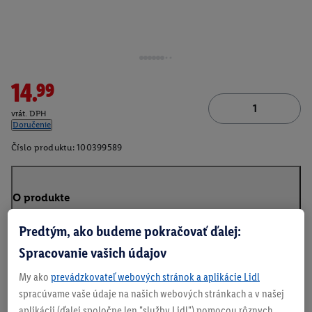
14.99
vrát. DPH
Doručenie
Číslo produktu:
100399589
O produkte
Predtým, ako budeme pokračovať ďalej:
Spracovanie vašich údajov
My ako
prevádzkovateľ webových stránok a aplikácie Lidl
spracúvame vaše údaje na našich webových stránkach a v našej
aplikácii (ďalej spoločne len "služby Lidl") pomocou rôznych