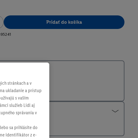
Pridať do košíka
395241
ch stránkach a v
 na ukladanie a prístup
užívajú s vaším
mci služieb Lidl aj
ákupného správania v
lebo sa prihlásite do
ne identifikátor z e-