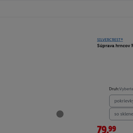
SILVERCREST®
Súprava hrncov
Druh:
Vyberte
pokrievk
so sklen
79.99