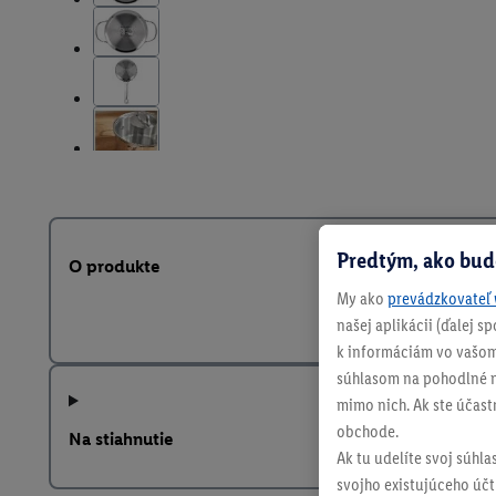
Predtým, ako bud
O produkte
My ako
prevádzkovateľ 
našej aplikácii (ďalej 
k informáciám vo vašom
súhlasom na pohodlné na
mimo nich. Ak ste účast
obchode.
Na stiahnutie
Ak tu udelíte svoj súhla
svojho existujúceho účtu