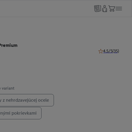
 Premium
4.5/5
(35)
4.5 z 5 hviezdičiek
 variant
y z nehrdzavejúcej ocele
enými pokrievkami