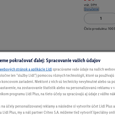
vrát. DPH
Doručenie
Číslo produktu:
100
eme pokračovať ďalej: Spracovanie vašich údajov
webových stránok a aplikácie Lidl
spracúvame vaše údaje na našich webový
spoločne len "služby Lidl") pomocou rôznych technológií, ktoré sa používajú
 koncovom zariadení. Niektoré z nich sú technicky nevyhnutné alebo sa po
stavenie, na zostavovanie štatistík alebo na personalizovanú reklamu v rá
níkom programu Lidl Plus, na tieto účely sa spracúvajú aj údaje z vášho n
s na účely personalizovanej reklamy a následne si vytvoríte účet Lidl Plus a
 Lidl Plus, my a náš partner Criteo S.A. môžeme tiež vytvoriť špeciálny onli