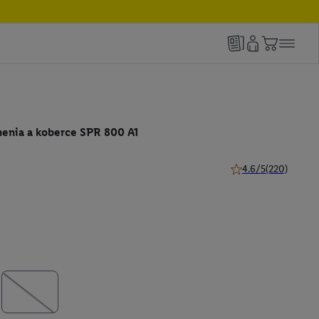
nenia a koberce SPR 800 A1
4.6/5
(220)
4.6 z 5 hviezdičiek 