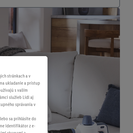
ch stránkach a v
 na ukladanie a prístup
užívajú s vaším
mci služieb Lidl aj
ákupného správania v
lebo sa prihlásite do
ne identifikátor z e-
tími stranami a