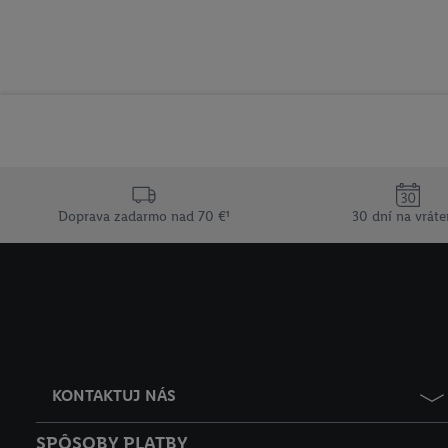
Doprava zadarmo nad 70 €¹
30 dní na vráte
KONTAKTUJ NÁS
SPÔSOBY PLATBY