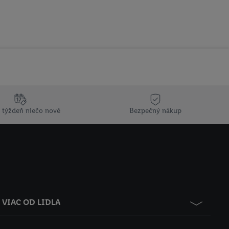
 týždeň niečo nové
Bezpečný nákup
VIAC OD LIDLA