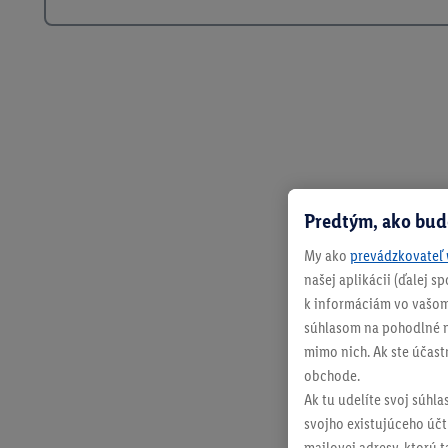
Predtým, ako bud
My ako
prevádzkovateľ 
našej aplikácii (ďalej 
k informáciám vo vašom
súhlasom na pohodlné na
mimo nich. Ak ste účast
obchode.
Ak tu udelíte svoj súhla
svojho existujúceho účtu
mailovej adresy, ktorú 