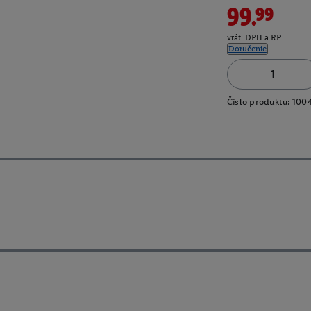
99.99
vrát. DPH a RP
Doručenie
Číslo produktu:
100