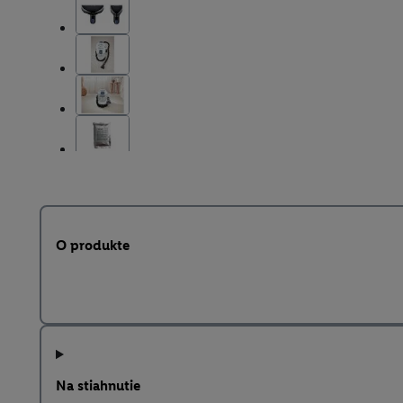
O produkte
Na stiahnutie