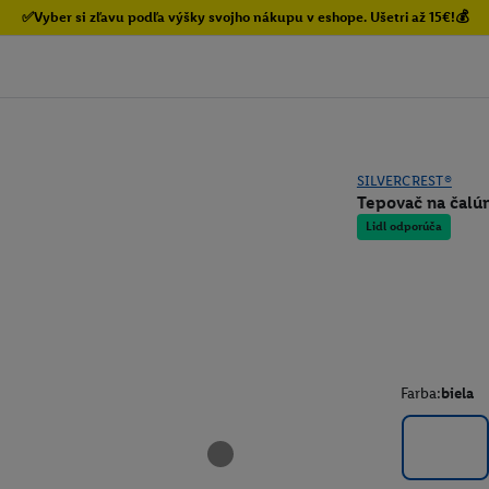
✅Vyber si zľavu podľa výšky svojho nákupu v eshope. Ušetri až 15€!💰
SILVERCREST®
Tepovač na čalú
Lidl odporúča
Farba:
biela