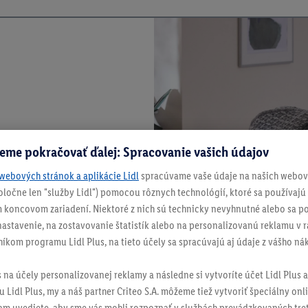
eme pokračovať ďalej: Spracovanie vašich údajov
webových stránok a aplikácie Lidl
spracúvame vaše údaje na našich webový
spoločne len "služby Lidl") pomocou rôznych technológií, ktoré sa používajú
 koncovom zariadení. Niektoré z nich sú technicky nevyhnutné alebo sa po
stavenie, na zostavovanie štatistík alebo na personalizovanú reklamu v rá
níkom programu Lidl Plus, na tieto účely sa spracúvajú aj údaje z vášho n
s na účely personalizovanej reklamy a následne si vytvoríte účet Lidl Plus a
 Lidl Plus, my a náš partner Criteo S.A. môžeme tiež vytvoriť špeciálny onli
tam uvediete, aby sme vás mohli rozpoznať v službách prevádzkovaných tre