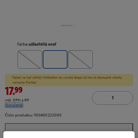
Farba:
ušľachtilá oceľ
Oplatí sa byť rýchly! Vzhľadom na vysoký dopyt už nie sú dostupné všetky
varianty (Farba).
17.99
vrát. DPH a RP
Doručenie
Číslo produktu:
100405222003
O produkte