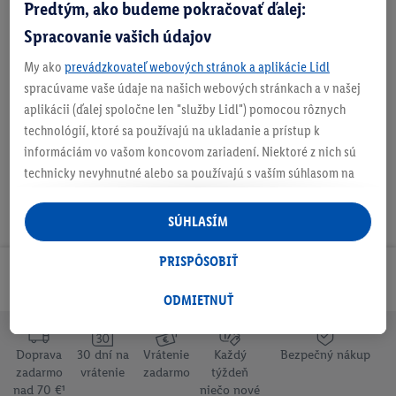
Predtým, ako budeme pokračovať ďalej:
Spracovanie vašich údajov
My ako
prevádzkovateľ webových stránok a aplikácie Lidl
spracúvame vaše údaje na našich webových stránkach a v našej
Na stiahnutie
aplikácii (ďalej spoločne len "služby Lidl") pomocou rôznych
technológií, ktoré sa používajú na ukladanie a prístup k
informáciám vo vašom koncovom zariadení. Niektoré z nich sú
technicky nevyhnutné alebo sa používajú s vaším súhlasom na
pohodlné nastavenie, na zostavovanie štatistík alebo na
personalizovanú reklamu v rámci služieb Lidl aj mimo nich. Ak
SÚHLASÍM
ste účastníkom programu Lidl Plus, na tieto účely sa spracúvajú
aj údaje z vášho nákupného správania v obchode.
PRISPÔSOBIŤ
Ak tu udelíte svoj súhlas na účely personalizovanej reklamy a
Odoberaj Newsletter!
následne si vytvoríte účet Lidl Plus alebo sa prihlásite do svojho
ODMIETNUŤ
existujúceho účtu Lidl Plus, my a náš partner Criteo S.A. môžeme
tiež vytvoriť špeciálny online identifikátor z e-mailovej adresy,
Doprava
30 dní na
Vrátenie
Každý
Bezpečný nákup
ktorú tam uvediete, aby sme vás mohli rozpoznať v službách
zadarmo
vrátenie
zadarmo
týždeň
prevádzkovaných tretími stranami a zobrazovať vám
nad 70 €¹
niečo nové