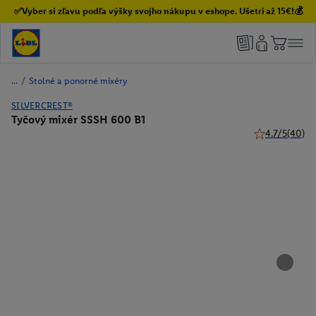
✅Vyber si zľavu podľa výšky svojho nákupu v eshope. Ušetri až 15€!💰
/
Stolné a ponorné mixéry
SILVERCREST®
Tyčový mixér SSSH 600 B1
4.7/5
(40)
4.7 z 5 hviezdi