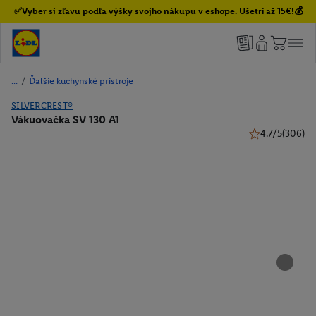
✅Vyber si zľavu podľa výšky svojho nákupu v eshope. Ušetri až 15€!💰
/
Ďalšie kuchynské prístroje
SILVERCREST®
Vákuovačka SV 130 A1
4.7/5
(306)
4.7 z 5 hviezdič