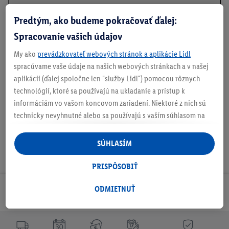
Predtým, ako budeme pokračovať ďalej:
Spracovanie vašich údajov
Podrobnosti o bezpečnosti produktu
My ako
prevádzkovateľ webových stránok a aplikácie Lidl
spracúvame vaše údaje na našich webových stránkach a v našej
aplikácii (ďalej spoločne len "služby Lidl") pomocou rôznych
Na stiahnutie
technológií, ktoré sa používajú na ukladanie a prístup k
informáciám vo vašom koncovom zariadení. Niektoré z nich sú
technicky nevyhnutné alebo sa používajú s vaším súhlasom na
pohodlné nastavenie, na zostavovanie štatistík alebo na
personalizovanú reklamu v rámci služieb Lidl aj mimo nich. Ak
SÚHLASÍM
ste účastníkom programu Lidl Plus, na tieto účely sa spracúvajú
aj údaje z vášho nákupného správania v obchode.
PRISPÔSOBIŤ
Ak tu udelíte svoj súhlas na účely personalizovanej reklamy a
následne si vytvoríte účet Lidl Plus alebo sa prihlásite do svojho
ODMIETNUŤ
Odoberaj Newsletter!
existujúceho účtu Lidl Plus, my a náš partner Criteo S.A. môžeme
tiež vytvoriť špeciálny online identifikátor z e-mailovej adresy,
ktorú tam uvediete, aby sme vás mohli rozpoznať v službách