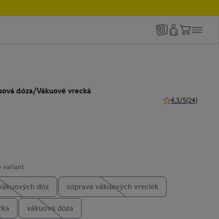
uová dóza/Vákuové vrecká
4.3/5
(24)
4.3 z 5 hviezdičiek
 variant
vákuových dóz
súprava vákuových vreciek
čka
vákuová dóza