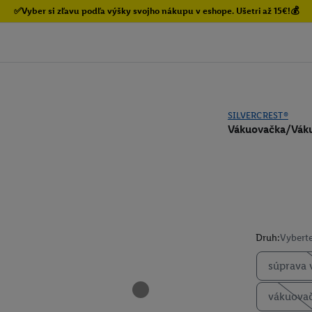
✅Vyber si zľavu podľa výšky svojho nákupu v eshope. Ušetri až 15€!💰
SILVERCREST®
Vákuovačka/Vák
Druh:
Vyberte
súprava 
vákuova