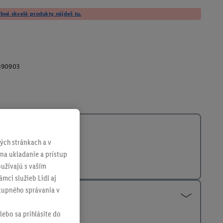
né skvelé produkty nájdeš tu.
390903
ch stránkach a v
 na ukladanie a prístup
užívajú s vaším
mci služieb Lidl aj
ákupného správania v
lebo sa prihlásite do