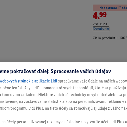
Nedostupné! Podob
4.99
vrát. DPH
Doručenie
Číslo produktu:
100
eme pokračovať ďalej: Spracovanie vašich údajov
webových stránok a aplikácie Lidl
spracúvame vaše údaje na našich webový
spoločne len "služby Lidl") pomocou rôznych technológií, ktoré sa používajú
 koncovom zariadení. Niektoré z nich sú technicky nevyhnutné alebo sa po
stavenie, na zostavovanie štatistík alebo na personalizovanú reklamu v rá
níkom programu Lidl Plus, na tieto účely sa spracúvajú aj údaje z vášho n
ch
s na účely personalizovanej reklamy a následne si vytvoríte účet Lidl Plus a