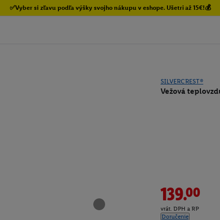
✅Vyber si zľavu podľa výšky svojho nákupu v eshope. Ušetri až 15€!💰
SILVERCREST®
Vežová teplovzdu
139.00
vrát. DPH a RP
Doručenie