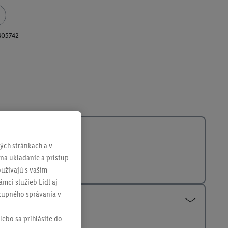
405742
ch stránkach a v
 na ukladanie a prístup
užívajú s vaším
mci služieb Lidl aj
ákupného správania v
lebo sa prihlásite do