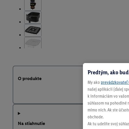
Predtým, ako bud
O produkte
My ako
prevádzkovateľ 
našej aplikácii (ďalej 
k informáciám vo vašom
súhlasom na pohodlné na
mimo nich. Ak ste účast
obchode.
Na stiahnutie
Ak tu udelíte svoj súhla