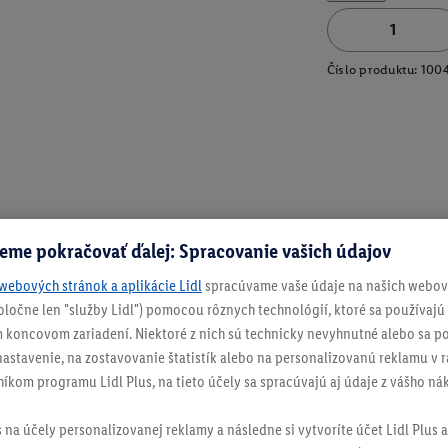
Číslo produktu:
100
eme pokračovať ďalej: Spracovanie vašich údajov
webových stránok a aplikácie Lidl
spracúvame vaše údaje na našich webový
spoločne len "služby Lidl") pomocou rôznych technológií, ktoré sa používajú
 koncovom zariadení. Niektoré z nich sú technicky nevyhnutné alebo sa po
stavenie, na zostavovanie štatistík alebo na personalizovanú reklamu v rá
níkom programu Lidl Plus, na tieto účely sa spracúvajú aj údaje z vášho n
s na účely personalizovanej reklamy a následne si vytvoríte účet Lidl Plus a