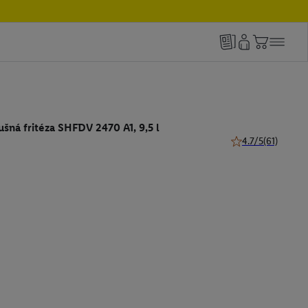
šná fritéza SHFDV 2470 A1, 9,5 l
4.7/5
(61)
4.7 z 5 hviezdičiek