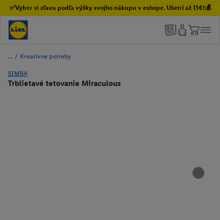
✅Vyber si zľavu podľa výšky svojho nákupu v eshope. Ušetri až 15€!💰
/
Kreatívne potreby
SIMBA
Trblietavé tetovanie Miraculous