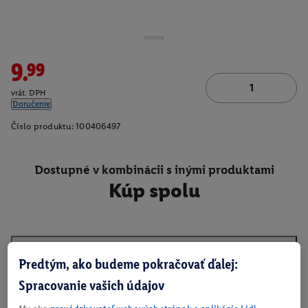
9.99
vrát. DPH
Doručenie
Číslo produktu:
100406497
Dostupné v kombinácii s inými produktami
Kúp spolu
Predtým, ako budeme pokračovať ďalej:
O produkte
Spracovanie vašich údajov