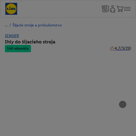
/
Šijacie stroje a príslušenstvo
SINGER
Ihly do šijacieho stroja
4.7/5
(29)
Lidl odporúča
4.7 z 5 hviezd