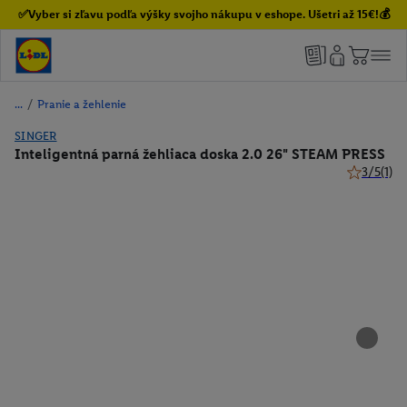
✅Vyber si zľavu podľa výšky svojho nákupu v eshope. Ušetri až 15€!💰
/
Pranie a žehlenie
SINGER
Inteligentná parná žehliaca doska 2.0 26" STEAM PRESS
3/5
(1)
3 z 5 hviez