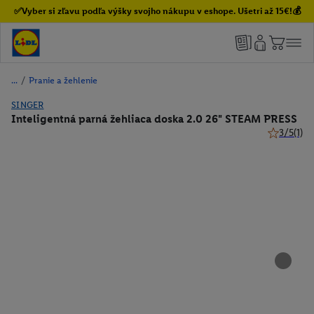
✅Vyber si zľavu podľa výšky svojho nákupu v eshope. Ušetri až 15€!💰
/
Pranie a žehlenie
SINGER
Inteligentná parná žehliaca doska 2.0 26" STEAM PRESS
3/5
(1)
3 z 5 hviez