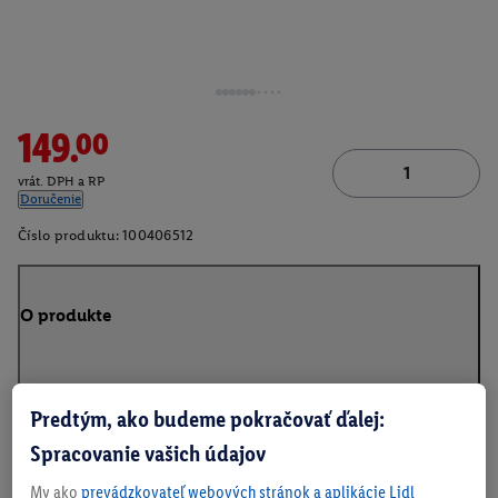
149.00
vrát. DPH a RP
Doručenie
Číslo produktu:
100406512
O produkte
Predtým, ako budeme pokračovať ďalej:
Na stiahnutie
Spracovanie vašich údajov
My ako
prevádzkovateľ webových stránok a aplikácie Lidl