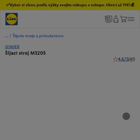
✅Vyber si zľavu podľa výšky svojho nákupu v eshope. Ušetri až 15€!💰
/
Šijacie stroje a príslušenstvo
SINGER
Šijací stroj M3205
4.6/5
(41)
4.6 z 5 hviezd