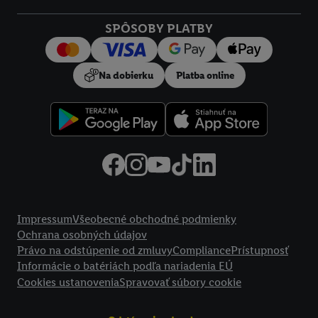
Kliknutím na možnosť "
Odmietnuť
" môžete povoliť iba
SPÔSOBY PLATBY
používanie potrebných technológií. Kliknutím na "
Súhlasím
"
vyjadríte súhlas so spracúvaním na všetky vyššie uvedené účely.
Ďalšie informácie vrátane informácií o dobe uchovávania
Na dobierku
Platba online
údajov a Vašom práve kedykoľvek odvolať súhlas s účinnosťou
do budúcnosti nájdete v našich
zásadách ochrany osobných
údajov
.
Imprint nájdete tu.
Právne informácie
Impressum
Všeobecné obchodné podmienky
Ochrana osobných údajov
Právo na odstúpenie od zmluvy
Compliance
Prístupnosť
Informácie o batériách podľa nariadenia EÚ
Cookies ustanovenia
Spravovať súbory cookie