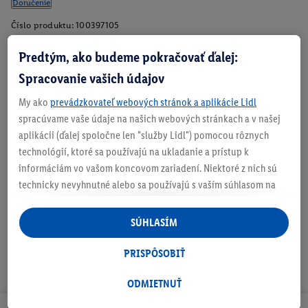
Doručenie
Číslo produktu:
100397105
Predtým, ako budeme pokračovať ďalej:
Spracovanie vašich údajov
Zistite svoju veľkosť
My ako
prevádzkovateľ webových stránok a aplikácie Lidl
spracúvame vaše údaje na našich webových stránkach a v našej
aplikácii (ďalej spoločne len "služby Lidl") pomocou rôznych
technológií, ktoré sa používajú na ukladanie a prístup k
O produkte
informáciám vo vašom koncovom zariadení. Niektoré z nich sú
technicky nevyhnutné alebo sa používajú s vaším súhlasom na
pohodlné nastavenie, na zostavovanie štatistík alebo na
personalizovanú reklamu v rámci služieb Lidl aj mimo nich. Ak
SÚHLASÍM
ste účastníkom programu Lidl Plus, na tieto účely sa spracúvajú
aj údaje z vášho nákupného správania v obchode.
PRISPÔSOBIŤ
Ak tu udelíte svoj súhlas na účely personalizovanej reklamy a
následne si vytvoríte účet Lidl Plus alebo sa prihlásite do svojho
ODMIETNUŤ
existujúceho účtu Lidl Plus, my a náš partner Criteo S.A. môžeme