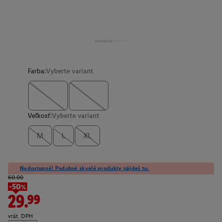
Farba:
Vyberte variant
Veľkosť:
Vyberte variant
M
L
XL
Nedostupné! Podobné skvelé produkty nájdeš tu.
60.00
-50%
29.99
vrát. DPH