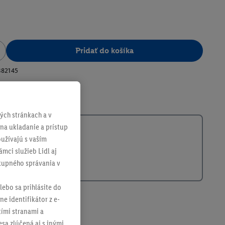
Pridať do košíka
382145
ch stránkach a v
 na ukladanie a prístup
užívajú s vaším
mci služieb Lidl aj
ákupného správania v
lebo sa prihlásite do
ne identifikátor z e-
tími stranami a
sa zlúčená aj s inými