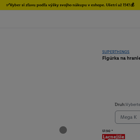
✅Vyber si zľavu podľa výšky svojho nákupu v eshope. Ušetri až 15€!💰
SUPERTHINGS
Figúrka na hrani
Druh:
Vyberte
Mega K
17.90
*
Lacnejšie