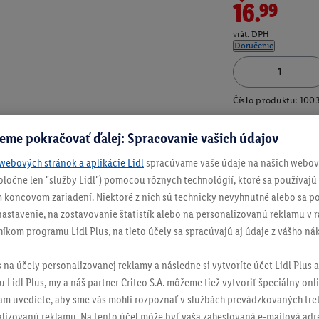
16.99
vrát. DPH
Doručenie
Číslo produktu:
100
eme pokračovať ďalej: Spracovanie vašich údajov
webových stránok a aplikácie Lidl
spracúvame vaše údaje na našich webový
spoločne len "služby Lidl") pomocou rôznych technológií, ktoré sa používajú
 koncovom zariadení. Niektoré z nich sú technicky nevyhnutné alebo sa po
stavenie, na zostavovanie štatistík alebo na personalizovanú reklamu v rá
níkom programu Lidl Plus, na tieto účely sa spracúvajú aj údaje z vášho n
s na účely personalizovanej reklamy a následne si vytvoríte účet Lidl Plus a
 Lidl Plus, my a náš partner Criteo S.A. môžeme tiež vytvoriť špeciálny onli
tam uvediete, aby sme vás mohli rozpoznať v službách prevádzkovaných tre
izovanú reklamu. Na tento účel môže byť vaša zaheslovaná e-mailová adre