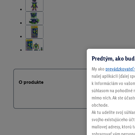
Predtým, ako bud
My ako
prevádzkovateľ 
našej aplikácii (ďalej 
O produkte
k informáciám vo vašom
súhlasom na pohodlné na
mimo nich. Ak ste účast
obchode.
Ak tu udelíte svoj súhla
svojho existujúceho účtu
mailovej adresy, ktorú 
zobrazovať vám personal