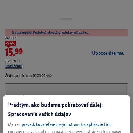
Nedostupné! Podobné skvelé produkty nájdeš tu.
24.90
*
-35%
15.99
Upozornite ma
vrát. DPH
Doručenie
Číslo produktu:
100396442
O produkte
Predtým, ako budeme pokračovať ďalej:
Spracovanie vašich údajov
My ako
prevádzkovateľ webových stránok a aplikácie Lidl
spracúvame vaše údaje na našich webových stránkach a v našej