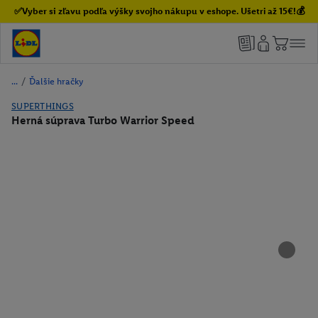
✅Vyber si zľavu podľa výšky svojho nákupu v eshope. Ušetri až 15€!💰
/
Ďalšie hračky
SUPERTHINGS
Herná súprava Turbo Warrior Speed