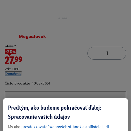
Megaúlovok
34.99
*
-20%
27.99
vrát. DPH
Doručenie
Číslo produktu:
100375651
O produkte
Predtým, ako budeme pokračovať ďalej:
Spracovanie vašich údajov
My ako
prevádzkovateľ webových stránok a aplikácie Lidl