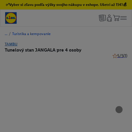
✅Vyber si zľavu podľa výšky svojho nákupu v eshope. Ušetri až 15€!💰
/
Turistika a kempovanie
TAMBU
Tunelový stan JANGALA pre 4 osoby
5/5
(1)
5 z 5 hviez