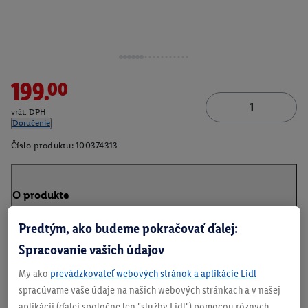
199.00
vrát. DPH
Doručenie
Číslo produktu:
100374313
O produkte
Predtým, ako budeme pokračovať ďalej:
Spracovanie vašich údajov
My ako
prevádzkovateľ webových stránok a aplikácie Lidl
spracúvame vaše údaje na našich webových stránkach a v našej
aplikácii (ďalej spoločne len "služby Lidl") pomocou rôznych