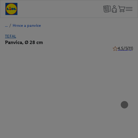
/
Hrnce a panvice
TEFAL
Panvica, Ø 28 cm
4.5/5
(11)
4.5 z 5 hviezd