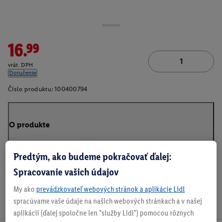
16.99
vrát. DPH
Doručenie
Číslo produktu:
100400794
O produkte
Predtým, ako budeme pokračovať ďalej:
Spracovanie vašich údajov
My ako
prevádzkovateľ webových stránok a aplikácie Lidl
spracúvame vaše údaje na našich webových stránkach a v našej
aplikácii (ďalej spoločne len "služby Lidl") pomocou rôznych