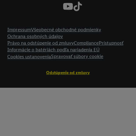
technológií. Kliknutím na "
Súhlasím
" vyjadríte súhlas so spracúvaním
vyššie uvedené účely. Ďalšie informácie vrátane informácií o dobe u
údajov a Vašom práve kedykoľvek odvolať súhlas s účinnosťou do bu
Právne informácie
nájdete v našich
zásadách ochrany osobných údajov
.
Imprint nájdete 
Impressum
Všeobecné obchodné podmienky
Ochrana osobných údajov
Právo na odstúpenie od zmluvy
Compliance
Prístupnosť
Informácie o batériách podľa nariadenia EÚ
Spravovať súbory cookie
Cookies ustanovenia
Odstúpenie od zmluvy