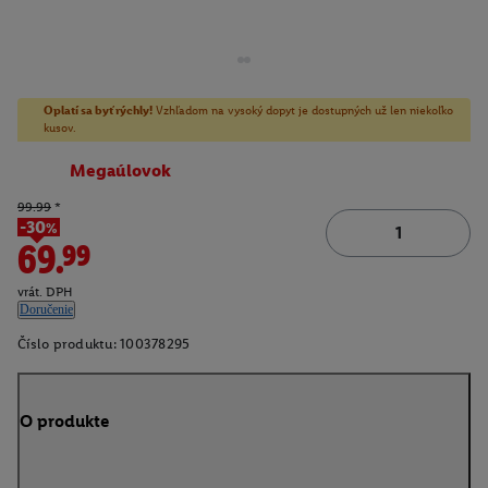
Oplatí sa byť rýchly!
Vzhľadom na vysoký dopyt je dostupných už len niekoľko
kusov.
Megaúlovok
99.99
*
-30%
69.99
vrát. DPH
Doručenie
Číslo produktu:
100378295
O produkte