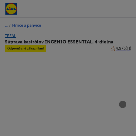
/
Hrnce a panvice
TEFAL
Súprava kastrólov INGENIO ESSENTIAL, 4-dielna
4.9/5
(11)
Odporúčané zákazníkmi
4.9 z 5 hviezd