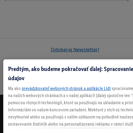
Odoberaj Newsletter!
Predtým, ako budeme pokračovať ďalej: Spracovanie
Doprava
30 dní na
Vrátenie
Každý
Bezpečný nákup
údajov
zadarmo
vrátenie
zadarmo
týždeň
nad 70 €¹
niečo nové
My ako
prevádzkovateľ webových stránok a aplikácie Lidl
spracúvame 
na našich webových stránkach a v našej aplikácii (ďalej spoločne len "
pomocou rôznych technológií, ktoré sa používajú na ukladanie a prís
NEWSLETTER
informáciám vo vašom koncovom zariadení. Niektoré z nich sú techni
NEZMEŠKAJ NAŠE AKCIE!
nevyhnutné alebo sa používajú s vaším súhlasom na pohodlné nastave
zostavovanie štatistík alebo na personalizovanú reklamu v rámci služi
ODOBERAJ NÁŠ NEWSLETTER
mimo nich. Ak ste účastníkom programu Lidl Plus, na tieto účely sa sp