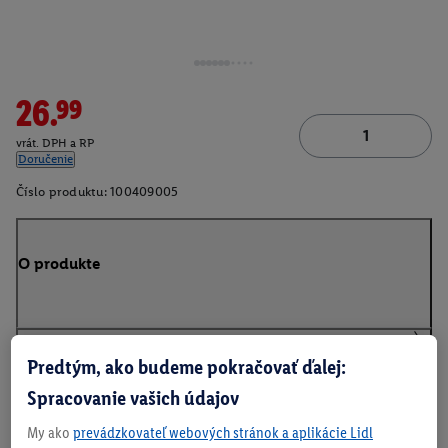
26.99
vrát. DPH a RP
Doručenie
Číslo produktu:
100409005
O produkte
Predtým, ako budeme pokračovať ďalej:
Na stiahnutie
Spracovanie vašich údajov
My ako
prevádzkovateľ webových stránok a aplikácie Lidl