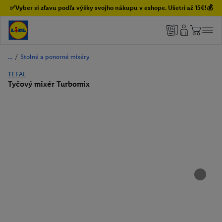
✅Vyber si zľavu podľa výšky svojho nákupu v eshope. Ušetri až 15€!💰
/
Stolné a ponorné mixéry
TEFAL
Tyčový mixér Turbomix