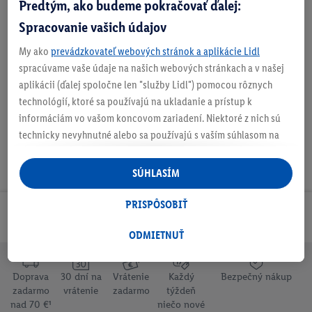
Predtým, ako budeme pokračovať ďalej:
Spracovanie vašich údajov
My ako
prevádzkovateľ webových stránok a aplikácie Lidl
spracúvame vaše údaje na našich webových stránkach a v našej
Na stiahnutie
aplikácii (ďalej spoločne len "služby Lidl") pomocou rôznych
technológií, ktoré sa používajú na ukladanie a prístup k
informáciám vo vašom koncovom zariadení. Niektoré z nich sú
technicky nevyhnutné alebo sa používajú s vaším súhlasom na
pohodlné nastavenie, na zostavovanie štatistík alebo na
personalizovanú reklamu v rámci služieb Lidl aj mimo nich. Ak
SÚHLASÍM
ste účastníkom programu Lidl Plus, na tieto účely sa spracúvajú
aj údaje z vášho nákupného správania v obchode.
PRISPÔSOBIŤ
Odoberaj Newsletter!
Ak tu udelíte svoj súhlas na účely personalizovanej reklamy a
následne si vytvoríte účet Lidl Plus alebo sa prihlásite do svojho
ODMIETNUŤ
existujúceho účtu Lidl Plus, my a náš partner Criteo S.A. môžeme
tiež vytvoriť špeciálny online identifikátor z e-mailovej adresy,
Doprava
30 dní na
Vrátenie
Každý
Bezpečný nákup
ktorú tam uvediete, aby sme vás mohli rozpoznať v službách
zadarmo
vrátenie
zadarmo
týždeň
prevádzkovaných tretími stranami a zobrazovať vám
nad 70 €¹
niečo nové