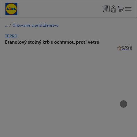
/
Grilovanie a príslušenstvo
TEPRO
Etanolový stolný krb s ochranou proti vetru
5/5
(1)
5 z 5 hviez