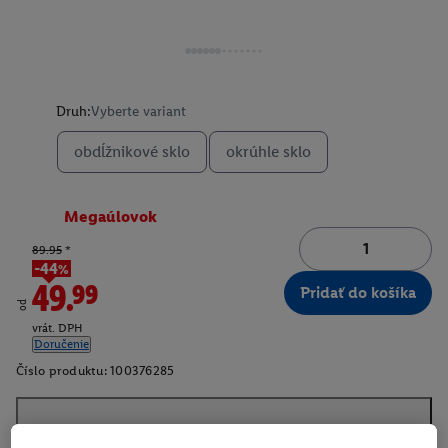
Druh:
Vyberte variant
obdĺžnikové sklo
okrúhle sklo
Megaúlovok
89.95
*
-44%
49.99
Pridať do košíka
od
vrát. DPH
Doručenie
Číslo produktu:
100376285
O produkte