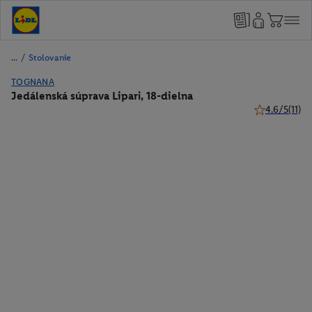
/
Stolovanie
TOGNANA
Jedálenská súprava Lipari, 18-dielna
4.6/5
(11)
4.6 z 5 hviezd